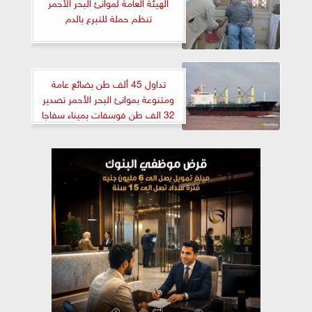
الهيئة العامة لموانئ البحر الأحمر
تنظم حملة للتبرع بالدم
تداول 45 ألف طن بضائع عامة
ومتنوعة بموانئ البحر الأحمر تصدير
32 الف طن فوسفات بميناء سفاجا