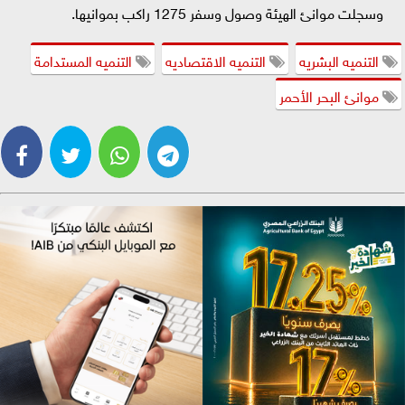
وسجلت موانئ الهيئة وصول وسفر 1275 راكب بموانيها.
التنميه البشريه
التنميه الاقتصاديه
التنميه المستدامة
موانئ البحر الأحمر