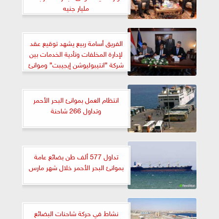
مليار جنيه
الفريق أسامة ربيع يشهد توقيع عقد
لإدارة المخلفات وتأدية الخدمات بين
شركة ”انتيبوليوشن إيجيبت” وموانئ
البحر الأحمر والشركة المصرية
للتوريدات
انتظام العمل بموانئ البحر الأحمر
وتداول 266 شاحنة
تداول 577 ألف طن بضائع عامة
بموانئ البحر الأحمر خلال شهر مارس
نشاط في حركة شاحنات البضائع