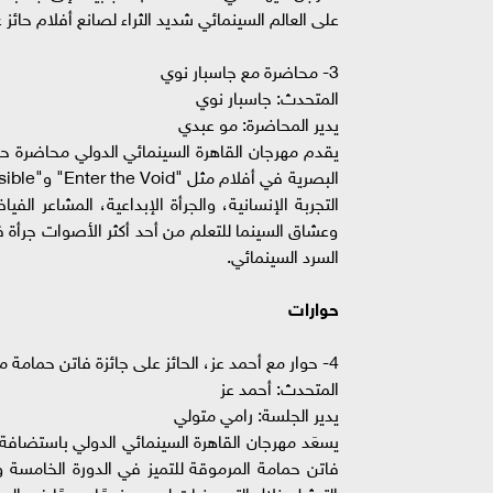
على العالم السينمائي شديد الثراء لصانع أفلام حائز 
3- محاضرة مع جاسبار نوي
المتحدث: جاسبار نوي
يدير المحاضرة: مو عبدي
يقدم مهرجان القاهرة السينمائي الدولي محاضرة حصر
التجربة الإنسانية، والجرأة الإبداعية، المشاعر ال
وعشاق السينما للتعلم من أحد أكثر الأصوات جرأة ف
السرد السينمائي.
حوارات
4- حوار مع أحمد عز، الحائز على جائزة فاتن حمامة من مهرجان القاهرة السينمائي الدولي
المتحدث: أحمد عز
يدير الجلسة: رامي متولي
يسعَد مهرجان القاهرة السينمائي الدولي باستضافة 
فاتن حمامة المرموقة للتميز في الدورة الخامسة و
التمثيل خلال التسعينيات ليصبح نجمًا مبدعًا في السي