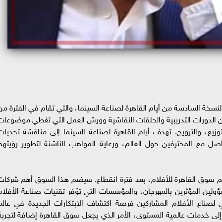
سخة السادسة من أيام القاهرة لصناعة السينما، والتي تقام في الفترة من
تقدم مجموعة من الدورات التدريبية والحلقات النقاشية وورش العمل التي تغطي موضوعات
زيع، والترويج. تهدف أيام القاهرة لصناعة السينما إلى مناقشة تحديات
صل مع المحترفين حول العالم، ورعاية المواهب الناشئة لتطوير رؤيتهم
ديم سوق القاهرة للأفلام، بعد فترة انقطاع. سيضم هذا السوق أهم شركات
مسؤولين المؤثرين بالمهرجان، والمؤسسات التي توّفر تقنيات صناعة الأفلام
لي لصناع الأفلام المشاركين فرصة اكتشاف الابتكارات الجديدة في عالم
 إلى خدمات عالمية المستوى، الأمر الذي يجعل سوق القاهرة إضافة لتجربة