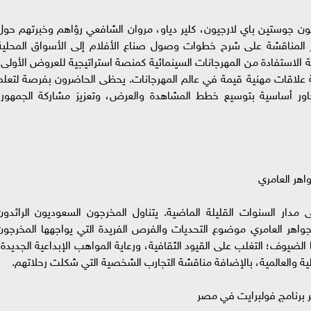
ثون جوستين باي لارجيون، كلير دياو، مروان الشافعي رؤاهم وخبرتهم حول
 تركّز المناقشة على شرح خطوات وصول صناع الأفلام إلى الأسواق المحلية
ية الاستفادة من المهرجانات السينمائية كمنصة استراتيجية للعروض الأولى،
علاقات مهنية قيمة في عالم المهرجانات. يحظى الحاضرون بفرصة لتعلم
اور أساسية بتوسيع خطط المشاهدة والعرض، وتعزيز مشاركة الجمهور،
اهر العامري
مدار السنوات القليلة الماضية. يتناول المخرجون السعوديون الرائدون
واهر العامري موضوع التحديات والفرص الفريدة التي يواجهها المخرجون
ضيوف؛ التغلب على القيود الثقافية، ورعاية المواهب الإبداعية الجديدة،
ية والعالمية، بالإضافة مناقشة التجارب الشخصية التي شكلت رحلاتهم.