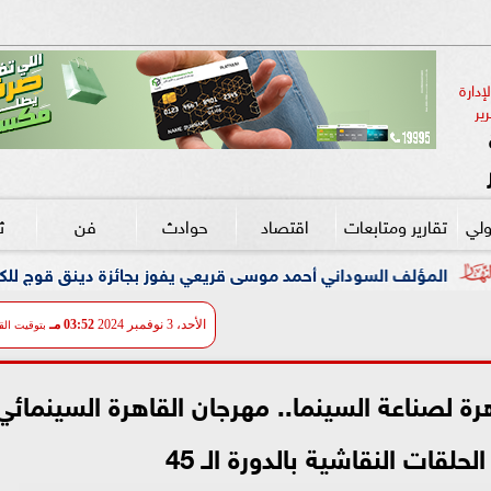
دارة 
ير
ولي
تقارير ومتابعات
اقتصاد
حوادث
فن
ث
ني أحمد موسى قريعي يفوز بجائزة دينق قوج للكتابة التوثيقية في دور
الأحد، 3 نوفمبر 2024
03:52 مـ
بتوقيت الق
رة لصناعة السينما.. مهرجان القاهرة السينمائي
قات النقاشية بالدورة الـ 45