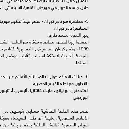
خلال جلسة الحوار في مهرجان القاهرة السينمائي الد
5- محاضرة مع تامر كروان - عضو لجنة تحكيم مهرجان القاهرة السينمائي الدولي
المحاضر: تامر كروان
يدير الندوة: محمد طارق
انضموا إلينا لحضور محاضرة مؤثرة مع الملحن الشهير
1999، وضع كروان الموسيقى التصويرية لأفلام 
الفرصة الفريدة لاستكشاف فن تأليف ووضع الموس
السينما.
6- هيئات الأفلام حول العالم: إنتاج الأفلام عبر الحدود
بالتعاون مع لجنة الفيلم المصرية
المتحدثون: لو ليانج، مايك فانتازيا، أليسون أ. تايل
البوزديني
تضم هذه الحلقة النقاشية ممثلين رئيسيين من اللج
الأفلام السعودية، ولجنة أبو ظبي للسينما، وهيئة ا
الفيلم المصرية. تناقش الحلقة بحضور باقة من خبر