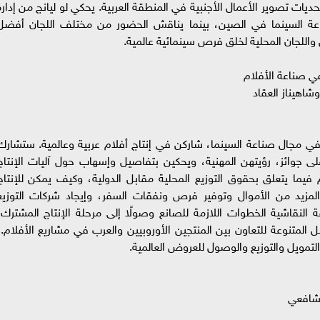
يات تصوير الأعمال الأجنبية في المنطقة العربية. يحكي لو ليانج من إدارة
اعة السينما في الصين، بينما يناقش الحضور من مختلف اللجان أفضل
ن واللجان المحلية لخلق فرص سينمائية عالمية.
شاهيناز العقاد
ي مجال صناعة السينما، شاركن في إنتاج أفلام عربية وعالمية. ستشارك
لى جوائز، رؤيتهن المهنية، ويحكين بتفاصيل وإسهاب حول آليات الإنتاج
ما يتعلق بحقوق التوزيع المحلية مقابل الدولية، وكيف يمكن للإنتاج
زيد من الأموال وتوفير فرص ونفقات السفر، وإيجاد شركات التوزيع
 النقاشية الخطوات اللازمة للصانع وصولًا إلى مرحلة الإنتاج المشترك،
ل المتنوعة للتعاون بين المنتجين الأوروبيين والعرب في مشاريع الأفلام.،
التمويل والتوزيع والوصول للعروض العالمية.
 شافعي