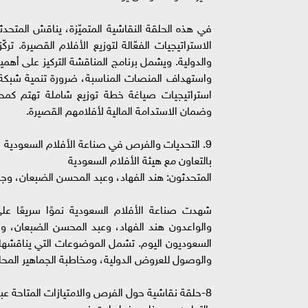
في هذه الحلقة النقاشية المتميّزة، يناقش المتحد
الاستراتيجيات الفعّالة لتوزيع الأفلام القصيرة.
والدولية. ويشمل برنامج المناقشة التركيز على أهم
واستهداف المنصات المناسبة، ضرورة تنمية شبكة 
استراتيجيات صياغة خطة توزيع شاملة تهتم كمح
وضمان الاستدامة المالية لأفلامهم القصيرة.
9. التحديات والفرص في صناعة الأفلام السعودية
بالتعاون مع هيئة الأفلام السعودية
المتحدثون: هند الفهاد، وعبد المحسن الضبعان، وجو
شهدت صناعة الأفلام السعودية نموًا سريعًا على 
والواعدون هند الفهاد، وعبد المحسن الضبعان، وج
السعوديون اليوم. تشمل الموضوعات التي يناقشها ال
والوصول للعروض الدولية، ومخاطبة الجماهير المحل
8-حلقة نقاشية حول الفرص والامتيازات المتاحة عبر برنامج فولبرايت في مصر
بالتعاون مع برنامج فولبرايت في مصر