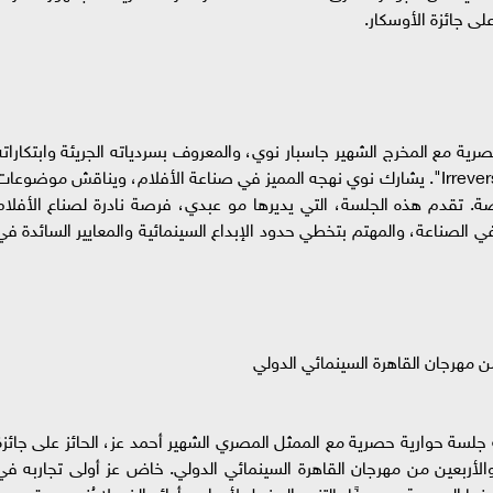
على جائزة الأوسكار.
ية مع المخرج الشهير جاسبار نوي، والمعروف بسردياته الجريئة وابتكاراته
البصرية في أفلام مثل "Enter the Void" و"Irreversible". يشارك نوي نهجه المميز في صناعة الأفلام، ويناقش موضوعا
فياضة. تقدم هذه الجلسة، التي يديرها مو عبدي، فرصة نادرة لصناع الأفلام
ي الصناعة، والمهتم بتخطي حدود الإبداع السينمائية والمعايير السائدة في
جلسة حوارية حصرية مع الممثل المصري الشهير أحمد عز، الحائز على جائزة
الأربعين من مهرجان القاهرة السينمائي الدولي. خاض عز أولى تجاربه في
نما المصرية، معروفًا بالتنوع المذهل لأدواره وأدائه الذي لا يُنسى. يقدم عز