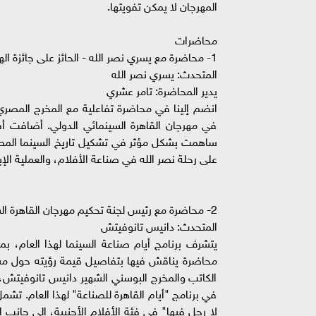
المهرجان لا يمكن تفويتها.
محاضرات
1- محاضرة مع يسري نصر الله - الحائز على جائزة الهرم الذهبي الفخرية لإنجاز العمر
المتحدث: يسري نصر الله
يدير المحاضرة: تامر عشري
انضم إلينا في محاضرة تفاعلية مع المخرج المصري ال
في مهرجان القاهرة السينمائي الدولي. أضافت أفلام
ساهمت بشكل مؤثر في تشكيل تاريخ السينما المصري
على رحلة نصر الله في صناعة الأفلام، والعملية الإ
2- محاضرة مع رئيس لجنة تحكيم مهرجان القاهرة السينمائي الدولي دانيس تانوفيتش
المتحدث: دانيس تانوفيتش
يتشرف برنامج أيام صناعة السينما لهذا العام، بم
محاضرة يناقش فيها بتفاصيل قيمة رؤيته حول مسي
الكاتب والمخرج البوسني الشهير دانيس تانوفيتش، 
في برنامج "أيام القاهرة للصناعة" لهذا العام. تش
لا رجل فيها" في فئة الأفلام الأجنبية، إلى جانب 