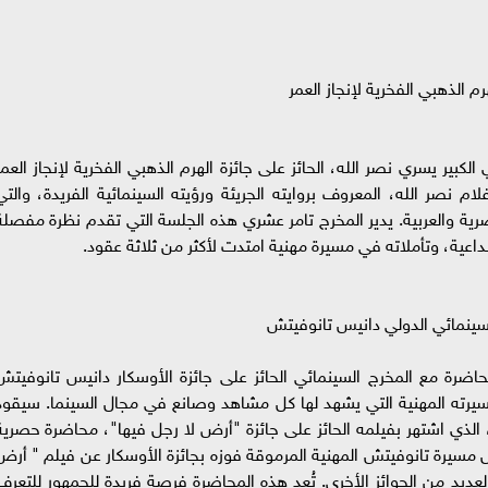
كبير يسري نصر الله، الحائز على جائزة الهرم الذهبي الفخرية لإنجاز العمر
 نصر الله، المعروف بروايته الجريئة ورؤيته السينمائية الفريدة، والتي
ة والعربية. يدير المخرج تامر عشري هذه الجلسة التي تقدم نظرة مفصلة
بداعية، وتأملاته في مسيرة مهنية امتدت لأكثر من ثلاثة عقود.
حاضرة مع المخرج السينمائي الحائز على جائزة الأوسكار دانيس تانوفيتش
رته المهنية التي يشهد لها كل مشاهد وصانع في مجال السينما. سيقود
الذي اشتهر بفيلمه الحائز على جائزة "أرض لا رجل فيها"، محاضرة حصرية
مل مسيرة تانوفيتش المهنية المرموقة فوزه بجائزة الأوسكار عن فيلم " أرض
العديد من الجوائز الأخرى. تُعد هذه المحاضرة فرصة فريدة للجمهور للتعرف