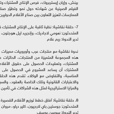
بينش، وإيان إيستربروك، فرص الإنتاج المشترك وتحد
الفيلم الصينية عن شهادته حول نمو وتطوّر صن
الممارسات لتعزيز التعاون بين صناع الأفلام الدوليي
7- حلقة نقاشية: نظرة ثاقبة على الإنتاج المشترك في صناعة الأفلام
المتحدثون: نعومي لاجاديك، وإنجريد ليل هوجتون، و
تدير الندوة: ريم علام
ندوة نقاشية مع منتجات عرب وأوروبيات مميزات ف
هذه المجموعة المتميزة من المنتجات، الحائزات ع
المشترك، وتعقيدات الحصول على حقوق الأفلام في
المشترك أن يساعد المشروع في الحصول على الم
المناسبة، والتفاوض مع الوكلاء. تقدم هذه الحلقة
والاعتبارات القانونية وتلك الخاصة بالعقود، والسب
والمزايا الاستراتيجية لمثل هذه الشراكات في تأمين 
8. حلقة نقاشية: آفاق خطط توزيع الأفلام القصيرة
المتحدثون: جوستين باي لارجيون، كلير دياو، مروان
تدير الندوة: سوسن يوسف