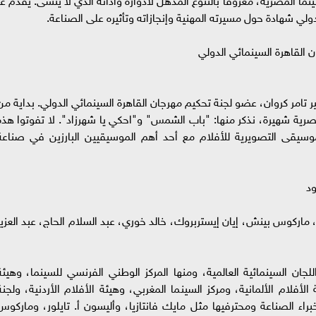
ولي شهادة حول مسيرته المهنية وإنجازاته وتأثيره على الصناعة.
 تامر كروان، عضو لجنة تحكيم مهرجان القاهرة السينمائي الدولي. بداية من
مصرية شهيرة، نذكر منها: "باب الشمس" و"احكي يا شهرزاد". لا تفوتوا هذه
يقى التصويرية للأفلام مع أحد أهم الموسيقيين البارزين في صناعة
ور، ماركوس بينش، إيان إيستربروك، خالد خوري، عبد السلام الحاج، عبد العزيز
ان السينمائية العالمية، ومنها المركز الوطني الفرنسي للسينما، وهيئة
لأفلام الألمانية، ومركز السينما المغربي، وهيئة الأفلام الأردنية، ولجنة
اء الصناعة ومحترفيها مثل مايك فانتازيا، وأليسون أ. تايلور، وماركوس