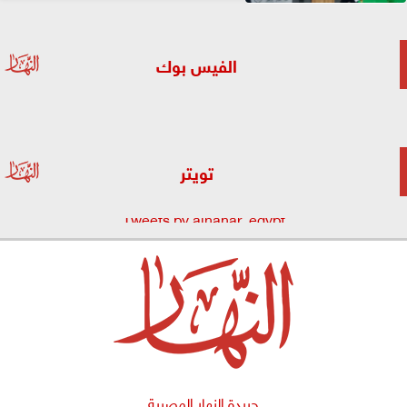
الفيس بوك
تويتر
Tweets by alnahar_egypt
جريدة النهار المصرية