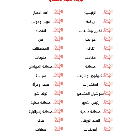
الرئيسية
أهم الأخبار
رياضة
عربي ودولي
تقارير ومتابعات
اقتصاد
حوادث
فن
ثقافة
المحافظات
مقالات
منوعات
صحافة
صحافة المواطن
تكنولوجيا وانترنت
سياسة
استشارات
صحة ومرأة
سوشيال المشاهير
توك شو
رئيس التحرير
صحافة محلية
صحافة عالمية
صحافة إسرائيلية
العدد الورقي
طاقة
أفريقيات
سيارات