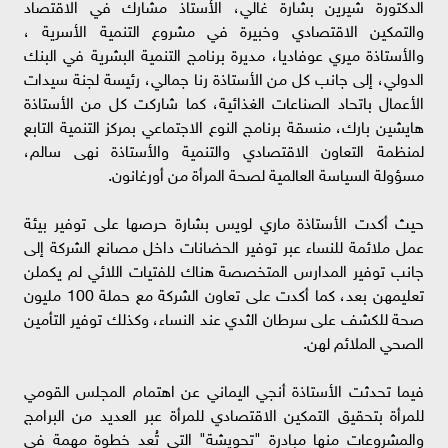
الدكتورة شيرين بشارة غالي، الأستاذ مشارك في الاقتصاد
والتمكين الاقتصادي وخبيرة في مشروع التنمية الأسرية ،
والأستاذة ميري عوفاديا، مديرة برنامج التنمية البشرية في البنك
الدولي، إلى جانب كل من الأستاذة رنا جمالي، رئيسة لجنة سيدات
الأعمال باتحاد الصناعات الغذائية، كما شاركت كل من الأستاذة
هايشين بارك، منسقة برنامج النوع الاجتماعي بمركز التنمية التابع
لمنظمة التعاون الاقتصادي والتنمية والأستاذة نهى سالم،
مسؤولة السياسة العالمية لصحة المرأة من أورغانون.
حيث أكدت الأستاذة ماري لويس بشارة حرصها على توفير بيئة
عمل ملائمة للنساء عبر توفير الحضانات داخل مصانع الشركة إلى
جانب توفير المدارس المتخصصة هناك للفتيات اللائي لم يكملن
تعليمهن بعد، كما أكدت على تعاون الشركة مع حملة 100 مليون
صحة للكشف على سرطان الثدي عند النساء، وكذلك توفير التأمين
الصحي الملائم لهن.
فيما تحدثت الأستاذة أنجي اليماني عن اهتمام المجلس القومي
للمرأة بتحقيق التمكين الاقتصادي للمرأة عبر العديد من البرامج
والمشروعات منها مبادرة "تحويشة" التى تُعد خطوة مهمة في