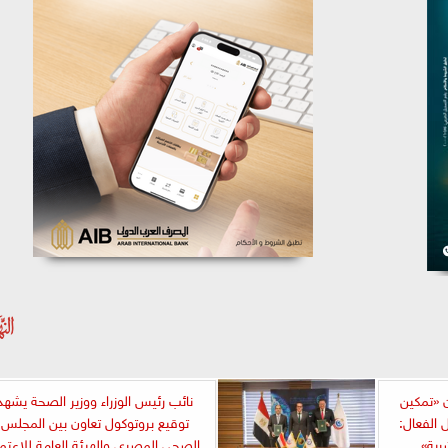
 «تمكين
نائب رئيس الوزراء ووزير الصحة يشهد
 الفعال:
توقيع بروتوكول تعاون بين المجلس
رية»
الصحي المصري والهيئة العامة للاعتما