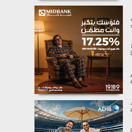
بية من
ساء يوم 31 يوليو
 مليون و519 ألفا و795
 يوم صحة» قدمت 468 ألفاً
م
إضافة
د
ة
طبية المتخصصة 11 ألفاً