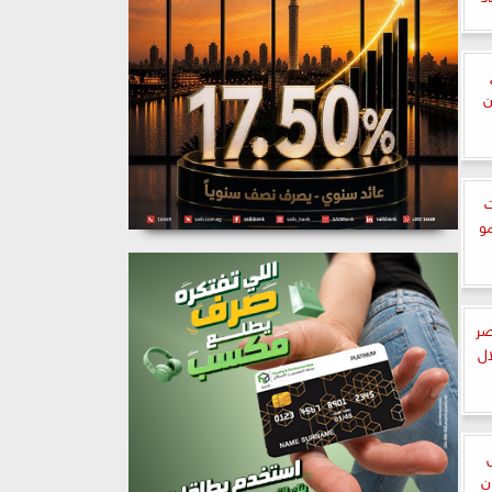
ن
ت
مو
صر
 خلال
ن