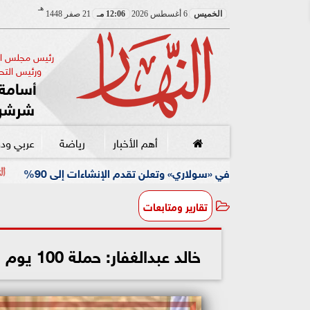
هـ
الخميس
6 أغسطس 2026
12:06 مـ
21 صفر 1448
رئيس مجلس الإ
ورئيس التحر
أسامة 
شرشر
أهم الأخبار
رياضة
عربي ود
كواليس جلسة أح
تقارير ومتابعات
خالد عبدالغفار: حملة 100 يوم صحة قدمت أكثر من 135 مليون خدمة مجانية