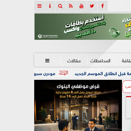
قافة
المحافظات
مقالات

م الجديد
مودرن سبورت التعاقد مع النچيري ايوديلي إسماعي
اهرة