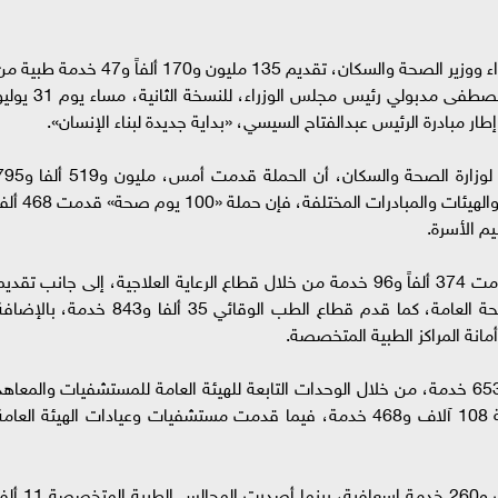
أعلن الدكتور خالد عبدالغفار نائب رئيس مجلس الوزراء ووزير الصحة والسكان، تقديم 135 مليون و170 ألفاً و47 خدمة ط
خلال حملة «100 يوم صحة» منذ إطلاق الدكتور مصطفى مدبولي رئيس مجلس الوزراء، للنسخة الثانية، م
وأوضح الدكتور حسام عبدالغفار المتحدث الرسمي لوزارة الصحة والسكان، أن الحملة قدمت أمس،
خدمة، مضيفا أنه وفقا لتقسيم خدمات القطاعات والهيئات والمبادرات المختلفة، فإن حملة «100
وأضاف «عبدالغفار» أن حملة «100 يوم صحة» قدمت 374 ألفاً و96 خدمة من خلال قطاع الرعاية العلاجية، إلى جانب تقدي
88 ألفاً و838 خدمة تابعة للمبادرات الرئاسية للصحة العامة، كما قدم قطاع الطب الوقائي 35 ألفا و843 خدمة، بال
وأشار «عبدالغفار» إلى أن الحملة قدمت 40 ألفا و653 خدمة، من خلال الوحدات التابعة للهيئة العامة للمستشفيات والمعاه
التعليمية، فيما قدمت مبادرة دعم الصحة النفسية 108 آلاف و468 خدمة، فيما قدمت مستشفيات وعيادات الهيئة العام
وقال «عبدالغفار» إن هيئة الإسعاف قدمت 4 آلاف و260 خدمة إسعافية، بينما أصدرت المجالس ال