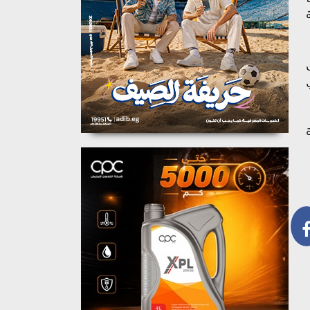
ة
 فرق