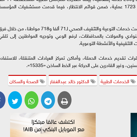
و88 قرار علاج على نفقة الدولة، إلى جانب إجراء 1723 عملية، ضمن قوائم الانتظار، فيما قدمت مستشفيات المؤسس
وأضاف «عبدالغفار» أن حملة «100 يوم صحة» قدمت خدمات التوعية والتثقيف الصحي لـ71 ألفا و718 مواطنا، من خلال
لنوادي والمولات بالمحافظات، لرفع الوعي وتوجيه المواطنين إلى تلقي
 التثقيفية والأنشطة التوعوية.
قرات تقديم خدمات الحملة، وأماكن تمركز العيادات المتنقلة، للاستفادة
، وغير القادرين على الحركة عبر الخط الساخن «15335».
الخدمات الطبية
الدكتور خالد عبدالغفار
الصحة والسكان