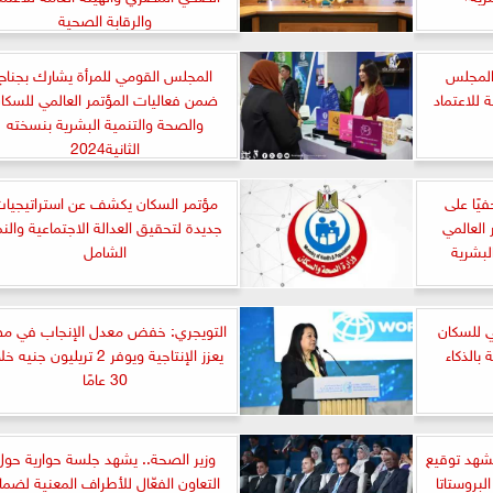
والرقابة الصحية
 المجلس
المجلس القومي للمرأة يشارك بجناح
 للاعتماد
ضمن فعاليات المؤتمر العالمي للسكا
والصحة والتنمية البشرية بنسخته
الثانية2024
يًا على
مؤتمر السكان يكشف عن استراتيجيا
العالمي
جديدة لتحقيق العدالة الاجتماعية والن
لبشرية
الشامل
ي للسكان
التويجري: خفض معدل الإنجاب في م
بالذكاء
يعزز الإنتاجية ويوفر 2 تريليون جنيه
30 عامًا
يشهد توقيع
وزير الصحة.. يشهد جلسة حوارية حول
بروستاتا
التعاون الفعّال للأطراف المعنية لضما