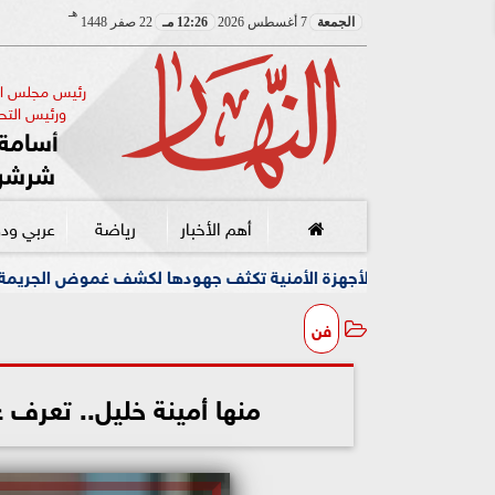
هـ
الجمعة
7 أغسطس 2026
12:26 مـ
22 صفر 1448
رئيس مجلس الإ
ورئيس التحر
أسامة 
شرشر
أهم الأخبار
رياضة
عربي ود
جهزة الأمنية تكثف جهودها لكشف غموض الجريمة
وسط أجواء 
فن
منها أمينة خليل.. تعرف ع