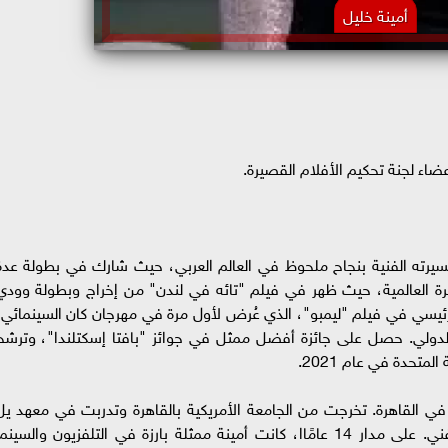
أمينة خليل
عضاء لجنة تحكيم الأفلام القصيرة.
يرته الفنية بنجاح ملحوظ في العالم العربي، حيث شارك في بطولة عدة
رة العالمية، حيث ظهر في فيلم "تائه في لندن" من إخراج وبطولة وودي
رئيسي في فيلم "ليمبو"، الذي عُرض لأول مرة في مهرجان كان السينمائي،
الدولي. حصل على جائزة أفضل ممثل في جوائز "بافتا إسكتلندا"، وترشح
متحدة في عام 2021.
في القاهرة. تخرجت من الجامعة الأمريكية بالقاهرة وتدربت في معهد يل
ستراسبورغ في نيويورك، وفي مسرح موسكو الفني. على مدار 14 عامًاا، كانت أمينة ممثلة بارزة في التلفزيون والسينم