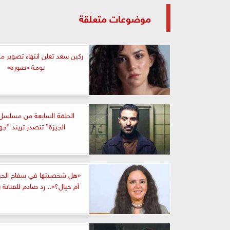
موضوعات متعلقة
ركين سعد تعلن انتهاء تصوير 
بومة «صورة»
الحلقة السابعة من مسلسل
الجيزة” تتصدر تريند ”ج
«هل شخصيتها في سفاح الجي
أم خيال؟».. رد صادم للفنانة