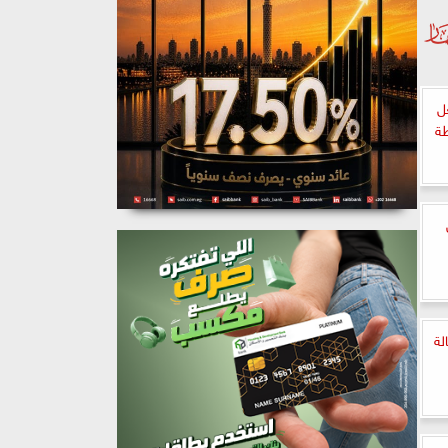
ل
طة
لة