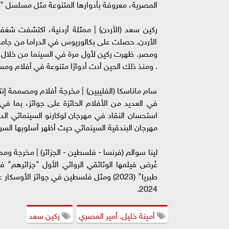
المصرية، معروفة بأدوارها المتنوعة مثل مسلسل 
ركين سعد (الأردن) | ممثلة أردنية، اكتشفت شغف
الأردن. حصلت على بكالوريوس في الدراما من جامع
. ومنذ ذلك الحين أدت أدوارًا متنوعة في أفلام وم
سام ماناسكا (الفليبين) | مخرجة أفلام ومصممة إن
في العديد من الأفلام الحائزة على جوائز، بما في
استحسان النقاد في مهرجان لوكارنو السينمائي ال
مهرجان البندقية السينمائي حيث أظهر أسلوبها السردي 
لينا سوالم (فرنسا - فلسطين - الجزائر) | مخرجة ومم
2024.
أمينة خليل. أمير المصري
ركين سعد