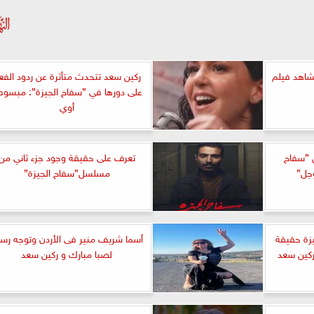
مشاهد فيلم
ركين سعد تتحدث متأثرة عن ردود الفع
على دورها في ”سفاح الجيزة”: مبسو
أوي
 ”سفاح
تعرف على حقيقة وجود جزء ثاني من
وجل”
مسلسل”سفاح الجيزة”
زة حقيقة
أسما شريف منير فى الأردن وتوجه رسا
 ركين سعد
لصبا مبارك و ركين سعد