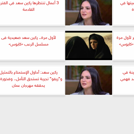
تها في
3 أعمال تنتظرها ركين سعد في الفتر
القادمة
ر لأول مرة
لأول مرة.. ركين سعد صعيدية فى
«كابوس»
مسلسل الرعب «كابوس»
نة في
ركين سعد: أحاول الإستمتاع بالتمثيل
مد فهمي
و”ريفو” تجربة تستحق التأمل.. وفخورة 
يحققه مهرجان عمان