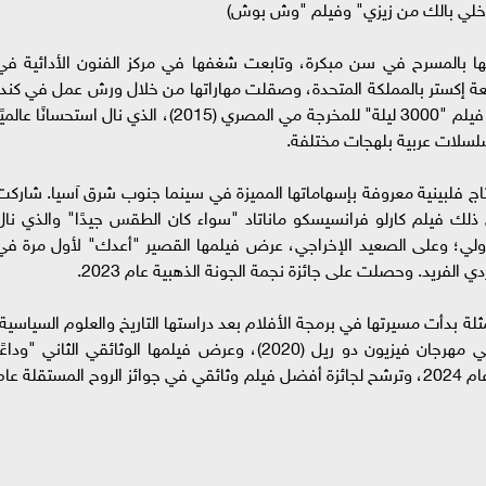
"خلي بالك من زيزي" وفيلم "وش بوش)
ها بالمسرح في سن مبكرة، وتابعت شغفها في مركز الفنون الأدائية في
ة إكستر بالمملكة المتحدة، وصقلت مهاراتها من خلال ورش عمل في كندا
ومصر. ظهرت ركين لأول مرة في السينما من خلال فيلم "3000 ليلة" للمخرجة مي المصري (2015)، الذي نال استحسانًا عالم
سلسلات عربية بلهجات مختلفة.
تاج فلبينية معروفة بإسهاماتها المميزة في سينما جنوب شرق آسيا. شاركت
 ذلك فيلم كارلو فرانسيسكو ماناتاد "سواء كان الطقس جيدًا" والذي نال
دولي؛ وعلى الصعيد الإخراجي، عرض فيلمها القصير "أعدك" لأول مرة في
الفريد. وحصلت على جائزة نجمة الجونة الذهبية عام 2023.
ثلة بدأت مسيرتها في برمجة الأفلام بعد دراستها التاريخ والعلوم السياسية.
عُرض فيلمها الوثائقي الروائي الأول "جزائرهم" في مهرجان فيزيون دو ريل (2020)، وعرض فيلمها الوثائقي الثاني "وداع
طبريا" (2023) ومثل فلسطين في جوائز الأوسكار عام 2024، وترشح لجائزة أفضل فيلم وثائقي في جوائز الروح المستقلة عا