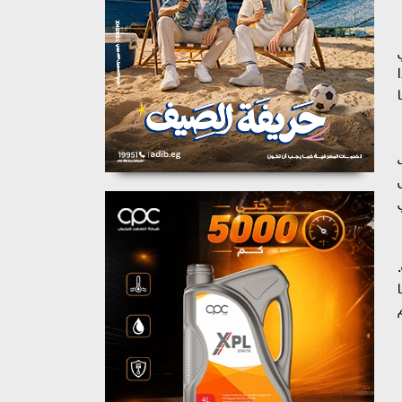
يًا
ًا
م