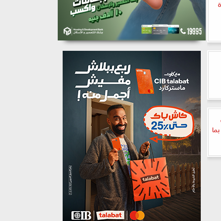
ة
بما