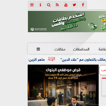
قافة
المحافظات
مقالات

ء الدين”
ماهر الزين: 25 حافلة تُعيد 1250 سودانيًا ضمن الفوج الـ41.. والالتزام بوثائق السفر عزز انسيابية العودة الطوعية
اهرة