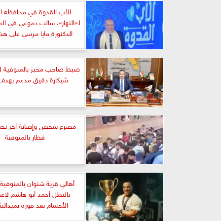
الأب القدوة في محافظة ال
لـ«النهار»: سالت دموعي في ال
الدكتورة مايا مرسي على هذا 
شيكارة دقيق مدعم بهدف ا
مصرع شخص وإصابة آخر تح
قطار بالمنوفية
أهالي قرية شنوان بالمنوفية
بالبطل أحمد أبو هاشم لاع
الأجسام بعد فوزه بميدالية