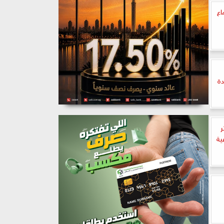
اع
دة
ر
ية