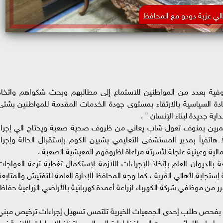
لي عزبة دودو مع المحافظ
منوفية بعدد من المواطنين للاستماع إلى مطالبهم وبحث شكواهم واتخاذ
قيادة السياسية بالارتقاء بمستوى جودة الخدمات المقدمة للمواطنين بشتى
اية جديدة لبناء الإنسان " .
مرين بمنوف تعول شاب يعاني من ظروف صحية صعبة ويحتاج الي إجراء
 هاتفياً بمدير المستشفى التعليمي بشبين الكوم بإستقبال الحالة وإجراء
لية وعينية عاجلة لأسرته مراعاة لظروفهم المعيشية الصعبة .
 بالديوان العام بإتخاذ الإجراءات اللازمة لإستكمال تغطية ترعة العواجات
ستجابة لأهالي القرية ، كما وجه المحافظ الإدارة العامة للتفتيش والمتابعة
موظفي شركة الكهرباء لزراعة أعمدة كهربائية بالأراضي الزراعية حفاظاً
اني بفحص طلب إحدى الجمعيات الخيرية تلتمس تسهيل إجراءات ترخيص مبني
ابط واللوائح ، ووجه المحافظ ادارة المجالس بإتخاذ الإجراءات اللازمة نحو