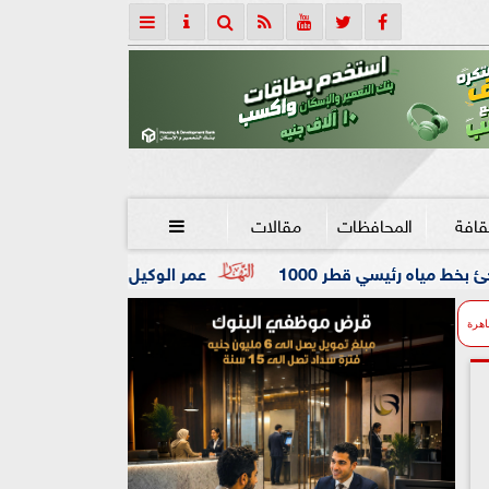
قافة
المحافظات
مقالات

عمر الوكيل ”بكار” مدربًا عامًا لفريق كرة اليد بنادي الزم
اهرة