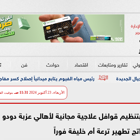
دارة 
ير
ولي
تقارير ومتابعات
اقتصاد
حوادث
فن
ث
يس مياه الفيوم يتابع ميدانياً إصلاح كسر مفاجئ بخط مياه رئيسي قطر 1000
الأربعاء، 23 أكتوبر 2024
11:31 صـ
بتوقيت الق
نظيم قوافل علاجية مجانية لأهالي عزبة دودو
ج تطهير ترعة أم خليفة فوراً