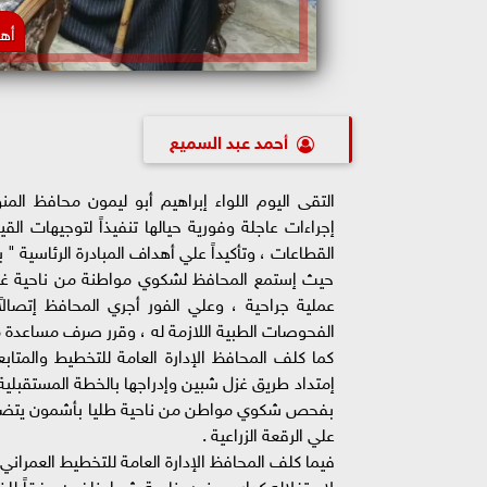
أها
أحمد عبد السميع
التقى اليوم اللواء إبراهيم أبو ليمون محافظ ال
إجراءات عاجلة وفورية حيالها تنفيذاً لتوجيهات ال
القطاعات ، وتأكيداً علي أهداف المبادرة الرئاسية " بد
حيث إستمع المحافظ لشكوي مواطنة من ناحية غ
عملية جراحية ، وعلي الفور أجري المحافظ إتصالاً
الفحوصات الطبية اللازمة له ، وقرر صرف مساعدة ما
كما كلف المحافظ الإدارة العامة للتخطيط والمتابعة
إمتداد طريق غزل شبين وإدراجها بالخطة المستقبلية إ
بفحص شكوي مواطن من ناحية طليا بأشمون يتضرر من 
علي الرقعة الزراعية .
فيما كلف المحافظ الإدارة العامة للتخطيط العمر
لإستغلاله كدار مسنين بناحية شبرا خلفون وفقاً للضو