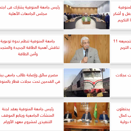
منوفية
رئيس جامعة المنوفية يشارك فى اجتم
حفل و أشكر
مجلس الجامعات الأهلية
التكريم
ضبط صاحب مخبز بالمنوفية لتجميعه 11
جامعة المنوفية تنظم ندوة توعوية
لتربح
تناقش أهمية الطاقة الجديدة والمتجد
وأمن الطاقة
ت عجلات
مصرع سائق وإصابة طالب جامعي ببت
في القدمين تحت عجلات قطار بالمنوف
 يحتفلون
رئيس جامعة المنوفية يعقد لجنة
ب كمال
المنشآت الجامعية ويتابع الموقف
 دولية
التنفيذى لمشروع معهد الأورام