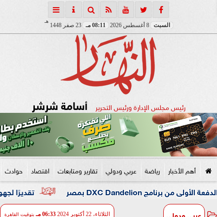
هـ
السبت
8 أغسطس 2026
08:11 مـ
23 صفر 1448
أسامة شرشر
رئيس مجلس الإدارة ورئيس التحرير
أهم الأخبار
رياضة
عربي ودولي
تقارير ومتابعات
اقتصاد
حوادث
DXC Dandel بمصر
تقديرًا لجهوه في تطوير
عربي ودولي
الثلاثاء، 22 أكتوبر 2024
06:33 مـ
بتوقيت القاهرة