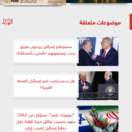
موضوعات متعلقة
مستوطنو إسرائيل يرحبون بفريق
ترمب ويصفونهم «بالمليء بأصدقائنا»
هل يدعم ترامب ضم إسرائيل للضفة
الغربية؟
”نيويورك تايمز”: مسؤول في الـCIA
متهم بتسريب وثائق سرية للغاية حول
خطط إسرائيل لضرب إيران