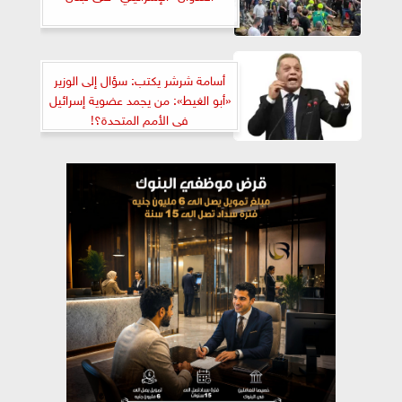
‬فى‭ ‬الأمم‭ ‬المتحدة؟‭!‬