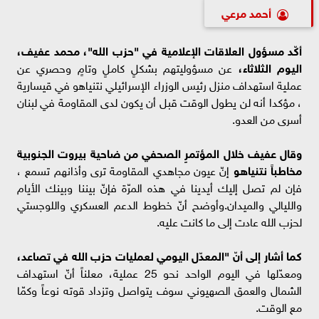
أحمد مرعي
أكّد مسؤول العلاقات الإعلامية في "حزب الله"، محمد عفيف،
اليوم الثلاثاء،
عن مسؤوليتهم بشكلٍ كاملٍ وتامٍ وحصري عن
عملية استهداف منزل رئيس الوزراء الإسرائيلي نتنياهو في قيسارية
، مؤكدا أنه لن يطول الوقت قبل أن يكون لدى المقاومة في لبنان
أسرى من العدو.
وقال عفيف خلال المؤتمرٍ الصحفي من ضاحية بيروت الجنوبية
مخاطباً نتنياهو
إنّ عيون مجاهدي المقاومة ترى وأذانهم تسمع ،
فإن لم تصل إليك أيدينا في هذه المرّة فإنّ بيننا وبينك الأيام
والليالي والميدان.وأوضح أنّ خطوط الدعم العسكري واللوجستي
لحزب الله عادت إلى ما كانت عليه.
كما أشار إلى أنّ "المعدّل اليومي لعمليات حزب الله في تصاعد،
ومعدّلها في اليوم الواحد نحو 25 عملية، معلناً أنّ استهداف
الشمال والعمق الصهيوني سوف يتواصل وتزداد قوته نوعاً وكمّا
مع الوقت.