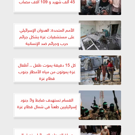
45 ألف شهيد و 109 آلاف مصاب
الأمم المتحدة: العدوان الإسرائيلي
على مستشفيات غزة يشكل جرائم
حرب وجرائم ضد الإنسانية
كل 15 دقيقة يموت طفل .. أطفال
غزة يموتون من مياه الأمطار جنوب
قطاع غزة
القسام تستهدف ضابط و3 جنود
إسرائيليين طعناً في شمال قطاع غزة
حصيلة العدوان الإسرائيلي تصل إلى