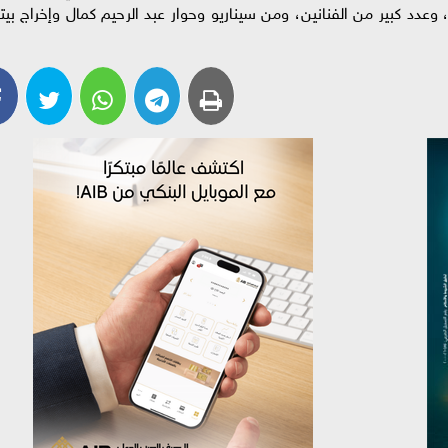
 وعدد كبير من الفنانين، ومن سيناريو وحوار عبد الرحيم كمال وإخراج بيتر