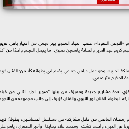
«الأرض السودا»، عقب انتهاء المخرج بيتر ميمي من اختيار باقي فريق
 كريم عبد العزيز والفنانة ياسمين صبري، ما يجعل الفيلم واحدًا من أكثر
 الحرير»، وهو عمل درامي جماعي يضم في بطولته كلًا من: الفنان كريم
دة المخرج بيتر ميمي.
زي لعدة مشاريع جديدة ومميزة، من بينها تصوير الجزء الثاني من فيلم
ركه البطولة الفنان نور النبوي والفنان كزبرة، إلى جانب مجموعة من النجوم
وسم رمضان الماضي من خلال مشاركته في مسلسل الحشاشين، بطولة: كريم
نا نور الدين، وأحمد كشك، ومحمد علاء جمايكا، وأمير المصري، ياسر على