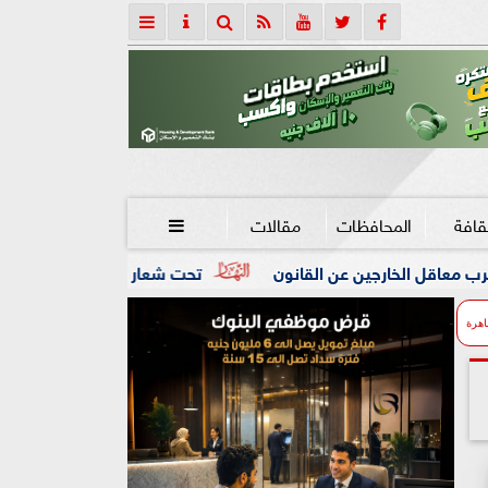
قافة
المحافظات
مقالات

عن القانون
تحت شعار «خدمة بيوت الله شرف».. محافظ كفرالشي
اهرة