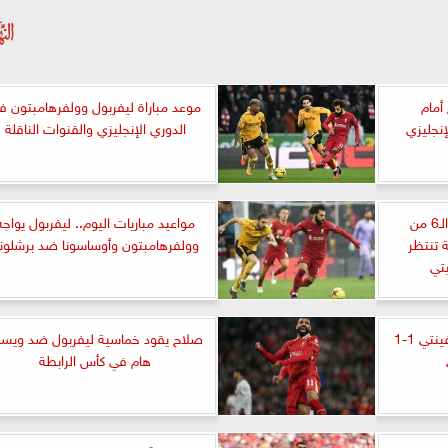
أمام
موعد مباراة ليفربول وولفرهامبتون ف
نجليزي
الدوري الإنجليزي والقنوات الناقلة
تعرف على مباريات الجولة الـ6 من
مواعيد مباريات اليوم.. ليفربول يواجه
 تنتظر
وولفرهامبتون وأوساسونا ضد برشلون
تي
مانشستر يونايتد يتعادل مع تفينتي 1-1
صلاح يقود خماسية ليفربول ضد ويس
هام في كأس الرابطة