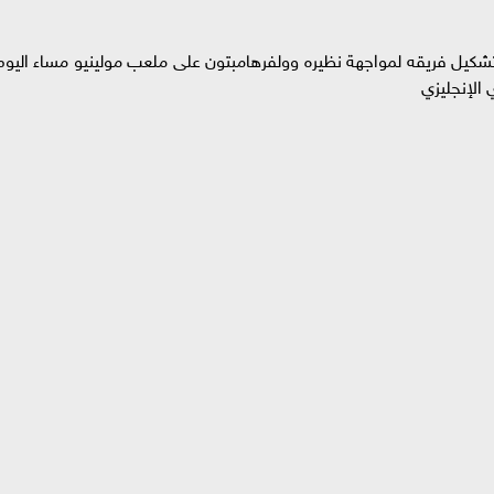
 تشكيل فريقه لمواجهة نظيره وولفرهامبتون على ملعب مولينيو مساء اليوم
الإنجليزي