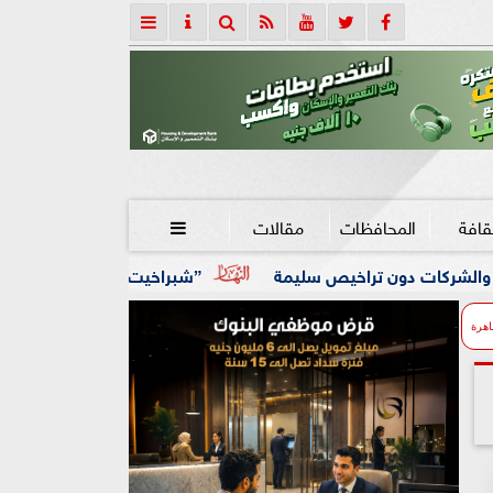
قافة
المحافظات
مقالات

خيص سليمة
”شبراخيت وبدر” ضمن أفضل 10 وحدات محلية على مستوى الجمهورية بالدورة الخامسة لجائزة مصر للتميز الحكومي
اهرة