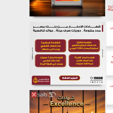
ي
ة
ت