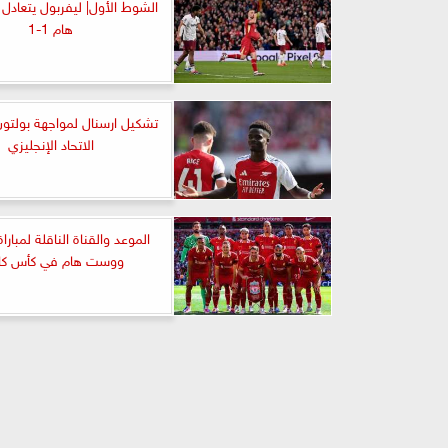
الشوط الأول| ليفربول يتعاد
هام 1-1
تشكيل ارسنال لمواجهة بولتو
الاتحاد الإنجليزي
الموعد والقناة الناقلة لمبارا
ووست هام في كأس كارا