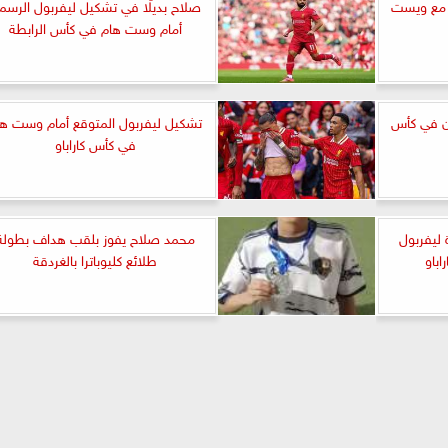
ل مع ويست
صلاح بديلًا في تشكيل ليفربول الرسم
أمام وست هام في كأس الرابطة
ن في كأس
تشكيل ليفربول المتوقع أمام وست ها
في كأس كاراباو
ة ليفربول
محمد صلاح يفوز بلقب هداف بطولة
باو
طلائع كليوباترا بالغردقة