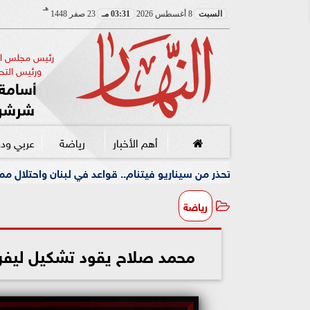
هـ
السبت
8 أغسطس 2026
03:31 مـ
23 صفر 1448
رئيس مجلس الإ
ورئيس التحر
أسامة 
شرشر
أهم الأخبار
رياضة
عربي ود
 من سيناريو فيتنام.. قواعد في لبنان واحتلال ممتد دون أفق
رياضة
محمد صلاح يقود تشكيل ليفرب