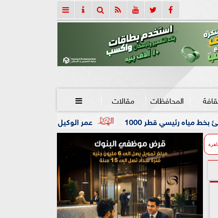
قافة
المحافظات
مقالات

عمر الوكيل ”بكار” مدربًا عامًا لفريق كرة اليد بنادي الزمالك
اهرة