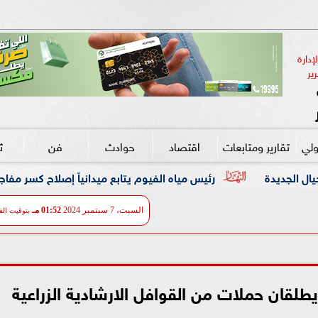
دارة 
ير
ولي
تقارير ومتابعات
اقتصاد
حوادث
فن
ث
يوم يتابع ميدانياً إصلاح كسر مفاجئ بخط مياه رئيسي قطر 1000
السبت، 7 سبتمبر 2024
01:52 مـ
بتوقيت الق
يطلقان حملات من القوافل الارشادية الزراعية