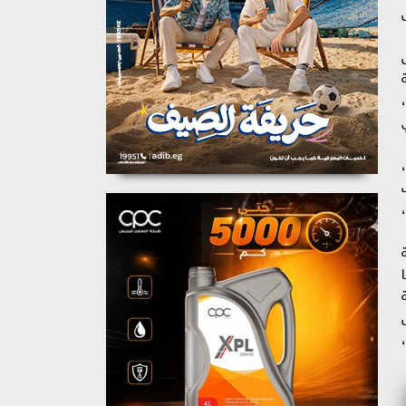
رتونة،
 إطلاق ٦٠٠ قافلة