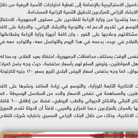
حاصيل الاستراتيجية بالإضافة إلى تغطية احتياجات الأسرة الريفية من خلال
رشاد الزراعي للمزارعين لتحقيق التنمية الزراعية المستدامة.
دعما وتقديرا من وزارة الزراعة للفلاحين على مستوى الجمهورية، للاحتفال
وسع في تقديم الدعم له، والتوعية والارشاد الزراعي، والاجابة على كافة
كلاتهم وعلاجها على الفور ، وان كافة أجهزة وزارة الزراعة وقطاعاتها،
 بالفلاح في عيده، بدعمه في هذا اليوم والتواصل معه، والتواجد معه في
نفس الوقت بمختلف محافظات الجمهورية، احتفالا بعيد الفلاح، ودعما له،
اهل المواطنين، وتوفير السلع لهم بأسعار مخفضة، حيث وجه بضخ كميات
اضافية من بأسعار مخفضة تقل عن مثيلاتها بالأسواق، كما وجه بخفض اسعار البيض البلدي للبيع بسعر ١٢٠ جنيه للك
الانتاجية التابعة للوزارة، والتوسع في زيادة المنافذ ونشرها على كافة
طنين، والمساهمة في خفض الاسعار والحد من السلاسل الوسيطة ، كما
ووجه الوزير ايضا بزيادة عدد القوافل الارشادية للإنتاج النباتي والانتاج الحيواني والطب البيطري، فضلا عن
المجان بالمزارعين دعما للمزارع والمربي، لافتاً أن الدولة تقدم التمويل
ت الانتاجية، وذلك من خلال البنك الزراعي المصري باعتباره شريك للفلاح،