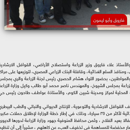
فاروق وأبو ليمون
الأستاذ علاء فاروق وزير الزراعة واستصلاح الأراضي، القوافل الارشادية
، ومنافذ السلع الغذائية، وقافلة البنك الزراعي المصري، لتوزيعها على مراكز
والمواطنين، بحضور اللواء هشام الحصري رئيس لجنة الزراعة والري بمجلس
زراعة بمجلس الشيوخ، والمهندس ناصر محمد أبو طالب وكيل وزارة الزراعة
ة المحلية لمركز ومدينة شبين الكوم، والأستاذة عواطف طاحون رئيس حي
لقوافل الارشادية والتوعوية، للإنتاج الحيواني والنباتي والطب البيطري
وقافلة البنك الزراعي المصري ، ومنافذ السلع الغذائية لأكثر من ٣٥ سيارة، وذلك في إطار خطة الوزارة لإطلاق حملات مكبر
 بعيد الفلاح ، وثمن محافظ المنوفية جهود وزارة الزراعة لدورها الحيوى
سعار مخفضة للمساهمة في تخفيف العبء عن كاهلهم ، مشيراً إلى أن تنظيم