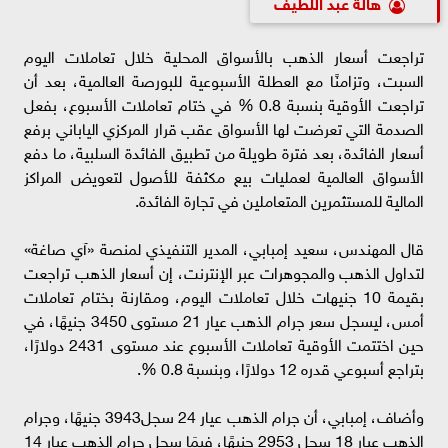
هالة عبد اللطيف
تراجعت أسعار الذهب بالأسواق المحلية خلال تعاملات اليوم
السبت، وتزامنًا مع العطلة الأسبوعية للبورصة العالمية، بعد أن
تراجعت الأوقية بنسبة 0.8 % في ختام تعاملات الأسبوع، بفعل
الصدمة التي تعرضت لها الأسواق عقب قرار المركزي الياباني برفع
أسعار الفائدة، بعد فترة طويلة من تطبيق الفائدة السلبية، ما دفع
الأسواق العالمية لعمليات بيع مكثفة للأصول لتعويض المراكز
المالية للمستثمرين المتعاملين في تجارة الفائدة.
قال المهندس، سعيد إمبابي، المدير التنفيذي لمنصة «آي صاغة»
لتداول الذهب والمجوهرات عبر الإنترنت، إن أسعار الذهب تراجعت
بقيمة 10 جنيهات خلال تعاملات اليوم، ومقارنة بختام تعاملات
أمس، ليسجل سعر جرام الذهب عيار 21 مستوى 3450 جنيهًا، في
حين اختتمت الأوقية تعاملات الأسبوع عند مستوى 2431 دولارًا،
بتراجع أسبوعي قدره 12 دولارًا، وبنسبة 0.8 %.
وأضاف، إمبابي، أن جرام الذهب عيار 24 سجل3943 جنيهًا، وجرام
الذهب عيار 18 سجل 2953 جنيهًا، فيمَا سجل جرام الذهب عيار 14