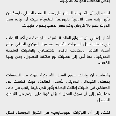
لفت، إلى أن تأثير زيادة الدولار على سعر الذهب المحلي، أوقة من
تأثير زيادة سعر الأوقية بالبورصة العالمية، حيث أن زيادة سعر
الدولار بنحو 10 قروش يرفع سعر الذهب بنحو 5 جنيهات.
أشار، إمبابي، أن أسواق العالمية، تعرضت لواحدة من أكبر الأزمات
في تاريخها خلال السنوات الأخيرة، مع قرار المركزي الياباني برفع
أسعار الفائد، ومخاوف الركود الاقتصادي بالولايات المتحدة
الأمريكية، مما أدى إلى عمليات بيع مكثفة للأصول، ومن بينها
الذهب.
وأضاف، أن بيانات سوق العمل الأمريكية عززت من التوقعات
بخفض الفيدرالي لأمريكي لأسعار الفائدة، حيث كشفت عن
انخفاض في طلبات إعانات البطالة بأكبر قدر، فيما يقرب من عام،
مما يشير إلى أن سوق العمل لا يزال قويًا على الرغم من التباطؤ
المعتدل.
لفت، إلى أن التوترات الجيوسايسية في الشرق الأوسط، تمثل