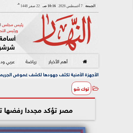
هـ
الجمعة
7 أغسطس 2026
10:16 صـ
22 صفر 1448
رئيس مجلس الإ
ورئيس التحر
أسامة 
شرشر
أهم الأخبار
رياضة
عربي ود
الأجهزة الأمنية تكثف جهودها لكشف غموض الجريمة
وسط أجو
توك شو
مصر تؤكد مجددا رفضها ت