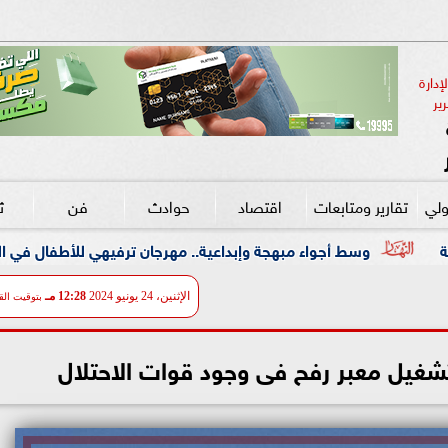
دارة 
ير
ولي
تقارير ومتابعات
اقتصاد
حوادث
فن
ث
اء مبهجة وإبداعية.. مهرجان ترفيهي للأطفال في الزمالك بالتعاون مع ”
الإثنين، 24 يونيو 2024
12:28 مـ
بتوقيت الق
شغيل معبر رفح فى وجود قوات الاحتلال