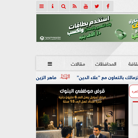
قافة
المحافظات
مقالات

علاء الدين”
ماهر الزين: 25 حافلة تُعيد 1250 سودانيًا ضمن الفوج الـ41.. والالتزام بوثائق السفر عزز انسيابية العودة الطوعية
اهرة