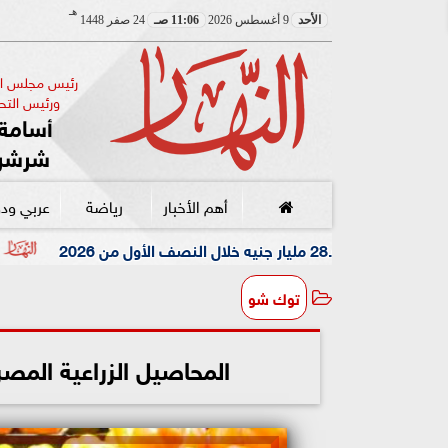
هـ
الأحد
9 أغسطس 2026
11:06 صـ
24 صفر 1448
رئيس مجلس الإ
ورئيس التحر
أسامة 
شرشر
أهم الأخبار
رياضة
عربي ود
أدعى القبض على شق
توك شو
المحاصيل الزراعية المصرية تصل لأك