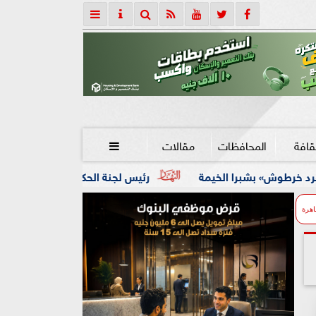
قافة
المحافظات
مقالات

خيمة
رئيس لجنة الحكام : الفراعنة الدولية لجمباز الايروبيك خ
اهرة