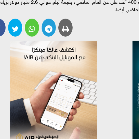
المنتجات الزراعية منذ بداية العام وحتى الآن، بزيادة 400 ألف طن عن العام الماضي، بقيمة تبلغ حوالي 2.6 مليار دولار 
لماضي أيضا.