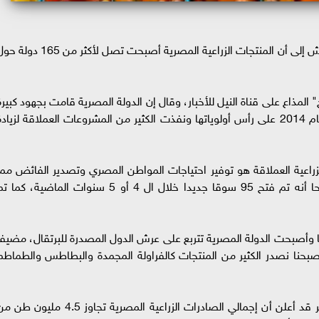
أشار المتحدث باسم وزارة الزراعة الدكتور محمد القرش إلى أن المنتجات الزراعية المصرية أصبحت تصل لأكثر من 65
المذاع على قناة النيل للأخبار، وقال إن الدولة المصرية قامت بجهود كبيرة
في قطاع الزراعة، حيث وضعت هذا القطاع منذ عام 2014 على رأس أولوياتها ونفذت الكثير من المشروعات العملاقة لزياد
زراعية العملاقة هو توفير احتياجات المواطن المصري وتصدير الفائض مما
جعل هناك ثقة دولية في المنتج المصري.. موضحا أنه تم فتح 95 سوقا جديدا خلال ال 4 أو 5 سنوات الماضية، كما
ا وأصبحت الدولة المصرية تتربع على عرش الدول المصدرة للبرتقال، مضيفا
أصبحنا نصدر الكثير من المنتجات كالفراولة المجمدة والبطاطس والطماطم
وكان وزير الزراعة واستصلاح الأراضي السيد القصير قد أعلن أن إجمالي الصادرات الزراعية المصرية تجاوز 4.5 مليون