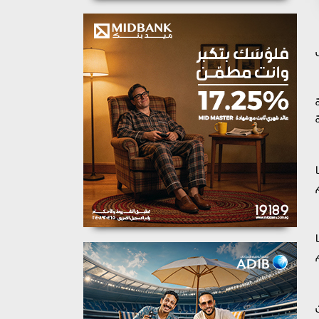
1 دولة حول
ة
 تم
 طن من