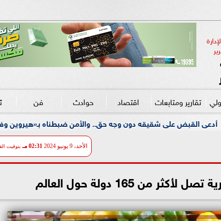
دارة 
ير
ولي
تقارير ومتابعات
اقتصاد
حوادث
فن
ث
يقه دون وجه حق.. والأمن ضبطناه بـ«هيروين وفرد خرطوش» بشبرا ال
الأحد، 9 يونيو 2024
02:31 مـ
بتوقيت الق
ثر من 165 دولة حول العالم