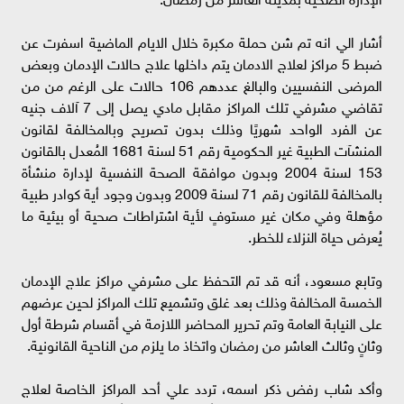
أشار الي انه تم شن حملة مكبرة خلال الايام الماضية اسفرت عن
ضبط 5 مراكز لعلاج الادمان يتم داخلها علاج حالات الإدمان وبعض
المرضى النفسيين والبالغ عددهم 106 حالات على الرغم من من
تقاضي مشرفي تلك المراكز مقابل مادي يصل إلى 7 آلاف جنيه
عن الفرد الواحد شهريًا وذلك بدون تصريح وبالمخالفة لقانون
المنشآت الطبية غير الحكومية رقم 51 لسنة 1681 المُعدل بالقانون
153 لسنة 2004 وبدون موافقة الصحة النفسية لإدارة منشأة
بالمخالفة للقانون رقم 71 لسنة 2009 وبدون وجود أية كوادر طبية
مؤهلة وفي مكان غير مستوفٍ لأية اشتراطات صحية أو بيئية ما
يُعرض حياة النزلاء للخطر.
وتابع مسعود، أنه قد تم التحفظ على مشرفي مراكز علاج الإدمان
الخمسة المخالفة وذلك بعد غلق وتشميع تلك المراكز لحين عرضهم
على النيابة العامة وتم تحرير المحاضر اللازمة في أقسام شرطة أول
وثانٍ وثالث العاشر من رمضان واتخاذ ما يلزم من الناحية القانونية.
وأكد شاب رفض ذكر اسمه، تردد علي أحد المراكز الخاصة لعلاج