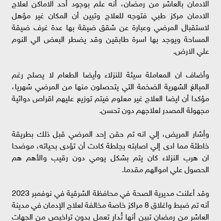
الادمان بالعاشر من رمضان، أنه علم بوجود أحد الاماكن لعلاج
الادمان مركز طبي فتوجه للعلاج وتبين أن المكان غير مؤهل
لاستقبال المرضي وعبارة عن شقق ضيقة بها عدة غرف ضيقة
المساحة ويوجد بها اسرة طابقين وقد يضطر البعض الي النوم
علي الارض.
وأضاف ان المعاملة سيئة للنزلاء وأيضا الطعام لا يصلح رغم
المبالغ الشهرية الضخمة التي يتحصلون منها من المرضي شهريا،
مؤكدا أن ايضا العلاج غير معلوم فيتم توزيع عليهم اقراص دوائية
مجهولة المصدر لعلاجهم دون تحسن.
وأِشار المريض، إلي انه تم حقن إحد المرضي قبل ذلك بطريقة
خاطئة مما ادى إلي اصابته بجلطة كادت أن تؤدى بحياته، موضحا
ان هرب النزلاء كان يتم بشكل يومي دون رقيب والأهم هم
الحصول علي اموالهم مقدما.
وقد أعلنت مديرية الصحة في محافظة الشرقية في نوفمبر 2023
أنه تم ضبط واغلاق 8 مراكز خاصة مخالفة لعلاج الإدمان في مدينة
العاشر من رمضان تبين أنها تُدار تعمل بدون تراخيص من الجهات