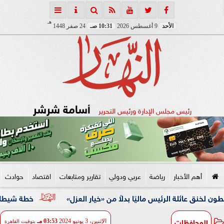
هـ
الأحد
9 أغسطس 2026
10:31 صـ
24 صفر 1448
أسامة شرشر
رئيس مجلس الإدارة ورئيس التحرير
أهم الأخبار
رياضة
عربي ودولي
تقارير ومتابعات
اقتصاد
حوادث
الرئيس ماليًا بدلاً من «خيار العزل»
خطة شيطانية انتهت في قبضة الأمن.. ضبط 5 
المحافظات
الإثنين، 3 يونيو 2024
03:53 مـ
بتوقيت القاهرة