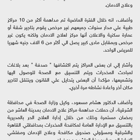
وعلاج الادمان.
وأضاف، انه خلال الفترة الماضية تم مداهمة أكثر من 10 مراكز
طبية علي مدار سنوات جميعهم غير مرخص يقوم بتاجير شقة أو
عمارة سكنية والاعلان أنها مركز لعلاج الادمان ولكنه يكون غير
مرخص وبمقابل مادى كبير يصل الي أكثر من 6 الاف جنيه شهريا
للمريض الواحد.
وأشار إلي ان بعض المراكز يتم اكتشافها " صدفة " بعد بلاغات
لمباحث المخدرات ويتم التنسيق مع الصحة للوصول اليها
وتشميعها، مؤكدا أن البعض يتحايل علي القانون وينتقل لتاجير
مكان أخر واعادة نشاطه مرة أخري.
وأضاف الدكتور هشام مسعود، وكيل وزارة الصحة في محافظة
الشرقية، أن حملات مداهمة مراكز علاج الادمان بمدينة العاشر من
رمضان مستمرة وذلك من خلال إدارة العلاج الحر بالمديرية
بالتنسيق مع الإدارة العامة لمكافحة المخدرات بمحافظتي القاهرة
والشرقية ومسؤولي صندوق مكافحة وعلاج الإدمان ومفتشي
الإدارة الصحية بمدينة العاشر من رمضان.