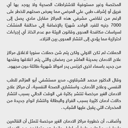
المختصة وغير مستوفية للاشتراطات الصحية ولا يوجد بها أي
فريق أو إشراف طبي علي المرضي مما يعرض صحتهم للخطر على
الرغم من تقاضي مشرفي هذه المراكز مقابل مادي يصل إلى
7000 جنيه للفرد الواحد شهريًا بالإضافة إلي مخالفة المنشآت
لسياسات مكافحة العدوى وقانون البيئة مع عدم اتخاذ أي إجراءات
احترازية مما يؤدي إلى انتشار العدوى بين النزلاء.
الحملات لم تكن الاولي ولكن يتم شن حملات سنويا لاغلاق مراكز
علاج الادمان بمدينة العاشر من رمضان والتي يتم اغلاقها وفتحها
من جديد باسماء اخري كبزنس يدر اموالا شهرية طائلة دون مجهود.
وقال الدكتور محمد الشرقاوي، مدير مستشفي أبو العزائم للطب
النفسي وعلاج الأدمان، واستشاري الصحة النفسية، أن مراكز علاج
الادمان الغير مرخصة تنتشر بكثرة في الوقت الحالي بسبب انتشار
حالات ادمان كثيرة بسبب الفراغ والبطالة وانتشار انواع جديدة من
المخدرات التي يقبل عليها الشباب .
وأضاف، أن خطورة مراكز الادمان الغير مرخصة تتمثل أن القائمين
عليها غير مؤهلين طبيا أو اطباء وانما هم متعافون من الادمان