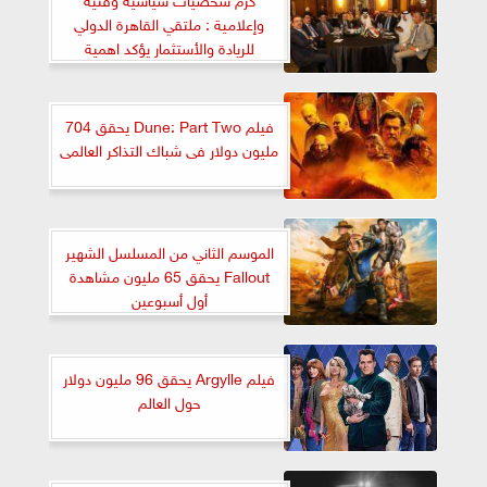
وإعلامية : ملتقي القاهرة الدولي
للريادة والأستثمار يؤكد اهمية
النهوض بالاستثمار المشترك لتحقيق
تطلعات الشعوب العربية
فيلم Dune: Part Two يحقق 704
مليون دولار فى شباك التذاكر العالمى
الموسم الثاني من المسلسل الشهير
Fallout يحقق 65 مليون مشاهدة
أول أسبوعين
فيلم Argylle يحقق 96 مليون دولار
حول العالم