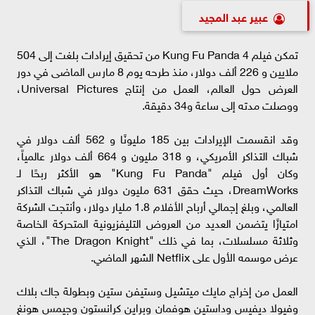
عبير عبد المجيد
تمكن فيلم Kung Fu Panda 4 من تحقيق إيرادات بلغت إلى 504
ملايين و 226 ألف دولار، منذ طرحه يوم 8 مارس الماضى في دور
العرض حول العالم، العمل من إنتاج Universal Pictures،
ووصلت مدته إلى ساعة و34 دقيقة.
وقد انقسمت الإيرادات بين 185 مليونًا و 562 ألف دولار في
شباك التذاكر الأمريكي، و 318 مليون و 664 ألف دولار عالمياً،
وكان أول فيلم "Kung Fu Panda" هو الأكثر ربحًا لـ
DreamWorks، حيث حقق 631 مليون دولار في شباك التذاكر
العالمي، وبلغ إجمالي أرباح الأفلام 1.8 مليار دولار، وأنتجت الشركة
امتيازًا يتضمن العديد من العروض التليفزيونية المتحركة الخاصة
وثلاثة مسلسلات، بما في ذلك "The Dragon Knight"، الذي
عرض موسمه الأول على Netflix الشهر الماضي.
العمل من إخراج مايك ميتشيل وستيفن ستين وبطولة جاك بلاك
وفيولا ديفيس وداستين هوفمان وبراين كرانستون وجيمس هونغ