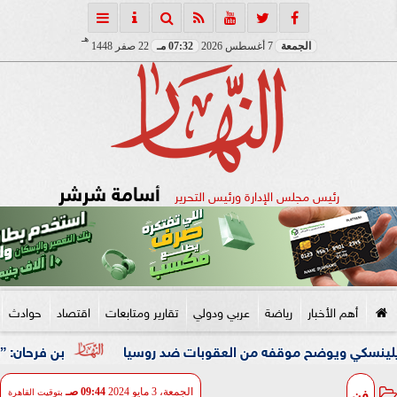
هـ
الجمعة
7 أغسطس 2026
07:32 مـ
22 صفر 1448
أسامة شرشر
رئيس مجلس الإدارة ورئيس التحرير
أهم الأخبار
رياضة
عربي ودولي
تقارير ومتابعات
اقتصاد
حوادث
يوضح موقفه من العقوبات ضد روسيا
بن فرحان: ”اتفاقية مكة 
فن
الجمعة، 3 مايو 2024
09:44 صـ
بتوقيت القاهرة