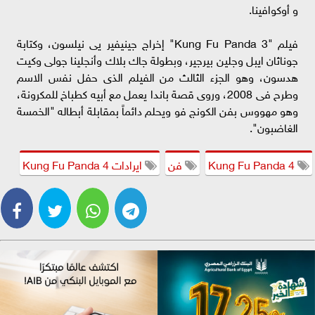
و أوكوافينا.
فيلم "Kung Fu Panda 3" إخراج جينيفير يى نيلسون، وكتابة
جوناثان ايبل وجلين بيرجير، وبطولة جاك بلاك وأنجلينا جولى وكيت
هدسون، وهو الجزء الثالث من الفيلم الذى حفل نفس الاسم
وطرح فى 2008، وروى قصة باندا يعمل مع أبيه كطباخ للمكرونة،
وهو مهووس بفن الكونج فو ويحلم دائماً بمقابلة أبطاله "الخمسة
الغاضبون".
Kung Fu Panda 4
فن
ايرادات Kung Fu Panda 4