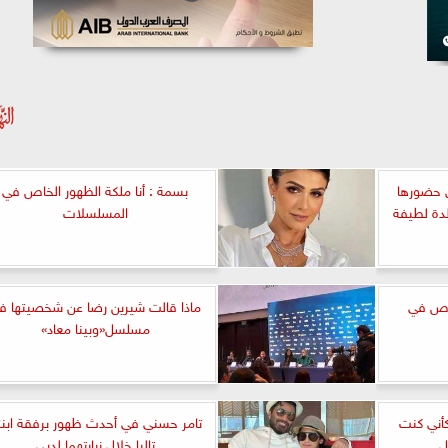
 حضورها
بسمة : أنا ملكة الظهور الخاص في
لدة لطيفة
المسلسلات
خاص في
ماذا قالت شيرين رضا عن شخصيتها ف
مسلسل«وبينا معاد»
أني كنت
تامر حسني في أحدث ظهور برفقة ابنت
ل
تاليا خلال زيارتهما لدبي