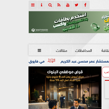
قافة
المحافظات
مقالات

الكريم
مي فاروق.. تعود مع مدين بــ ”حبايبنا”
محمد 
اهرة