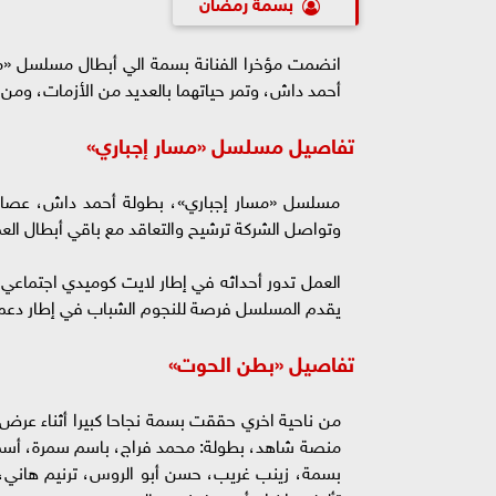
بسمة رمضان
انضمت مؤخرا الفنانة بسمة الي أبطال مسلسل «
أحمد داش، وتمر حياتهما بالعديد من الأزمات، ومن
تفاصيل مسلسل «مسار إجباري»
مسلسل «مسار إجباري»، بطولة أحمد داش، عصام عم
وتواصل الشركة ترشيح والتعاقد مع باقي أبطال العم
العمل تدور أحداثه في إطار لايت كوميدي اجتماعي و
يقدم المسلسل فرصة للنجوم الشباب في إطار دعم ا
تفاصيل «بطن الحوت»
من ناحية اخري حققت
منصة شاهد، بطولة: محمد فراج، باسم سمرة، أسماء
بسمة، زينب غريب، حسن أبو الروس، ترنيم هاني،