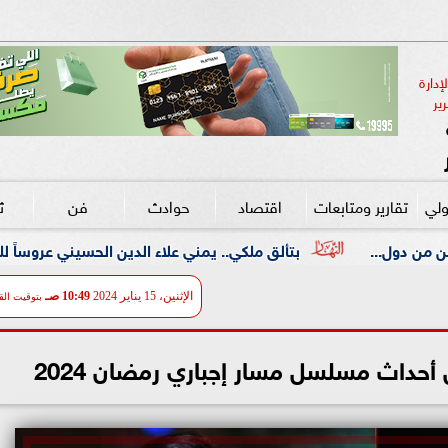
دارة 
ير
ولي
تقارير ومتابعات
اقتصاد
حوادث
فن
ث
تألق ملكي.. يمني علاء الدين الحسيني عروساً للمستشار عمر محسن عبد 
الإثنين، 15 يناير 2024
10:49 صـ
بتوقيت الق
حداث مسلسل مسار إجباري رمضان 2024