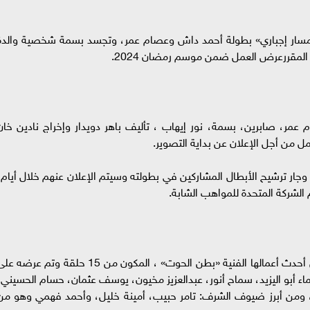
مسار إجباري» بطولة أحمد داش وعصام عمر، وتجسد بسمة شخصية والدة
 المقررعرض العمل ضمن موسم رمضان 2024.
ر، صابرين، بسمة، نور إيهاب ، تأليف باهر دويدار وإخراج نادين خان
ل من أجل الإعلان عن بداية التصوير.
جار ترشيح الأبطال المشاركين في بطولته وسيتم الإعلان عنهم خلال أيام،
لشركة المتحدة للمواهب الشابة.
بسمة نجاحا كبيرا أثناء عرض أحدث أعمالها الفنية «بطن الحوت» ، المكون من 15 حلقة وتم عرضه 
 أبو اليزيد، سماح أنور، عبدالعزيز مخيون، يوسف عثمان، حسام الحسيني،
 ومن أبرز ضيوف الشرف: تامر حبيب، أمينة خليل، وأحمد فهمي وهو من