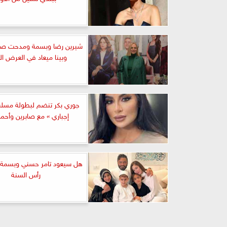
شيرين رضا وبسمة ومدحت صالح
وبينا ميعاد في العرض ا
جوري بكر تنضم لبطولة مسل
إجباري » مع صابرين وأحم
هل سيعود تامر حسني وبسمة
رأس السنة