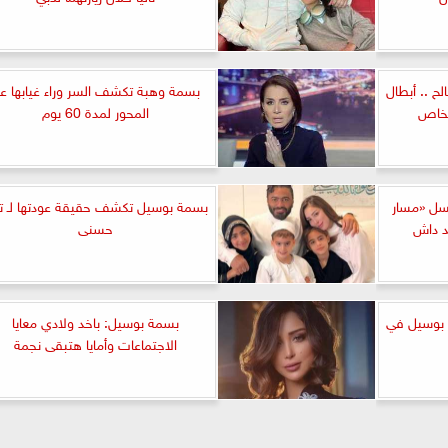
 .. أبطال
بسمة وهبة تكشف السر وراء غيابها ع
لخاص
المحور لمدة 60 يوم
سل «مسار
بسمة بوسيل تكشف حقيقة عودتها لـ تا
د داش
حسنى
 بوسيل في
بسمة بوسيل: باخد ولادي معايا
الاجتماعات وأمايا هتبقى نجمة