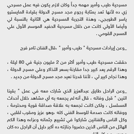
مسرحية طيب وأمير مهمه جداً وكان لازم يكون فيه عمل مسرحي
زي ده لأنها تعد بمثابة رجوع مجد مسرح الدولة بقيادة المايسترو
ياسر الطوبجي، وهذة التجربة المسرحية هي الثانية بالنسبة لي
وأيضا الأولي كانت من خلال مسرحية الحفيد الموسم الأول علي
المسرح القومي .
_وعن إيرادات مسرحية " طيب وأمير " ،قال الفنان تامر فرج
حققت مسرحية طيب وأمير أكثر من 2 مليون جنية في 80 ليلة ،
وهذا الرقم يعد كبير جدا مقارنة بسعر التذاكر وعلي مسرح الدولة ،
وهذا نجاح كبير لي ، لأننا قدرنا نعيد مجد مسرح الدولة من جديد .
_وعن الراحل طارق عبدالعزيز الذي شارك معه في عمل " بقينا
اتنين " قبل وفاته ، قال أنه لم يجمعه به أي مشاهد خلال أحداث
المسلسل ، ولكن كانت تجمعه به علاقة صداقة قوية ومحترمة ،
ووفاته كانت صدمة للوسط الفني كله ،وهو عزيز ومقرب لقلبي ،
وكل الناس والفنانين شاركوا في تشييع جثمانه وعزاءه وهذا الكم
الهائل من الناس الذين حضروا جنازته ده أكبر دليل أن الراجل ده كان
محبوب من كل الناس .