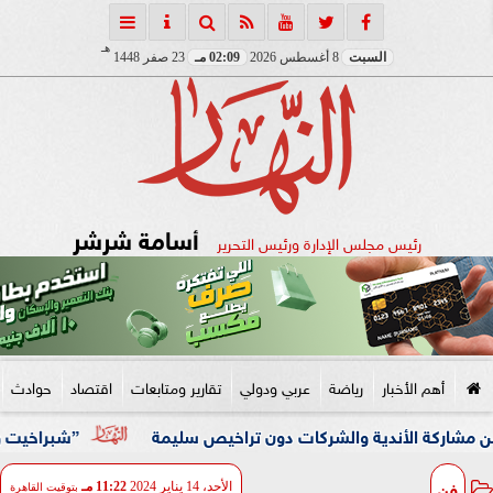
هـ
السبت
8 أغسطس 2026
02:09 مـ
23 صفر 1448
أسامة شرشر
رئيس مجلس الإدارة ورئيس التحرير
أهم الأخبار
رياضة
عربي ودولي
تقارير ومتابعات
اقتصاد
حوادث
ندية والشركات دون تراخيص سليمة
”شبراخيت وبدر” ضمن أفضل 10 وحدات محلية على مستوى الجمهورية بالدورة الخامسة لجائزة مصر ل
فن
الأحد، 14 يناير 2024
11:22 مـ
بتوقيت القاهرة