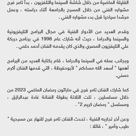
القليلة الماضية من خلال شاشة السينما والتلفزيون ، بدأ تامر فرج
مشواره الفني من خلال المسرح بالجامعة أثناء دراسته ، وعمل
مرشدا سياحيا قبل بدء مشواره الفني .
وقدم العديد من الأدوار الفنية في مجال البرامج التليفزيونية
والسينما والدراما ، حيث أنه شارك عام 1998 في برنامج دربكة
علي التليفزيون المصري والذي كان يقدمه الفنان أحمد حلمي .
وبجانب عمله في السينما والدراما ، قام بكتابة العديد من البرامج
أهمها " أسعد الله مساءكم " لأبوحفيظة ، التي قدمها الفنان أكرم
حسني.
كما شارك الفنان تامر فرج في ماراثون رمضان الماضي 2023 من
خلال مسلسلين ، تلت التلاتة بطولة الفنانة غادة عبدالرازق ،
ومسلسل " رمضان كريم 2" .
وعن أخر تجاربه الفنية ، تحدث الفنان تامر فرج للنهار عن مسرحية "
طيب وأمير " ، قائلا :