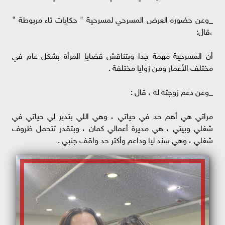
_وعن حضوره العرض المسرحي لمسرحية " حكايات تاء مربوطة "
،قال:
أن المسرحية مهمة جدا وبتناقش قضايا المرأة بشكل عام في
مختلف الأعمار ومن زوايا مختلفة .
_وعن دعم زوجته له ، قال :
مراتي هي أهم حد في حياتي ، وهي اللي بتدير لي حياتي في
شغلي وبيتي ، هي مديرة أعمالي كمان ، وبتقدر تتحمل ظروف
شغلي ، وهي سند ليا وداعم وأكتر حد واقف جنبي .