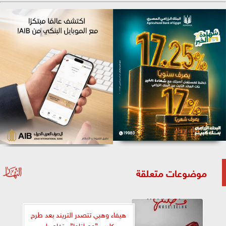
موضوعات متعلقة
هيفاء وهبي تتصدر التريند بعد طرح
كليب ”وصلتلها”.. تفاصيل