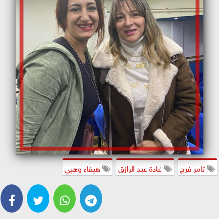
تامر فرج
غادة عبد الرازق
هيفاء وهبي