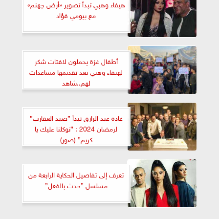
هيفاء وهبي تبدأ تصوير «أرض جهنم»
مع بيومي فؤاد
أطفال غزة يحملون لافتات شكر
لهيفاء وهبي بعد تقديمها مساعدات
لهم..شاهد
غادة عبد الرازق تبدأ ”صيد العقارب”
لرمضان 2024 : ”توكلنا عليك يا
كريم” (صور)
تعرف إلى تفاصيل الحكاية الرابعة من
مسلسل ”حدث بالفعل”