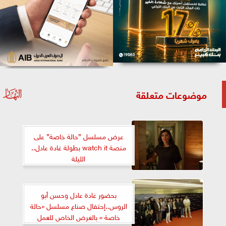
موضوعات متعلقة
عرض مسلسل ”حالة خاصة” على
منصة watch it بطولة غادة عادل..
الليلة
بحضور غادة عادل وحسن أبو
الروس..إحتفال صناع مسلسل «حالة
خاصة » بالعرض الخاص للعمل