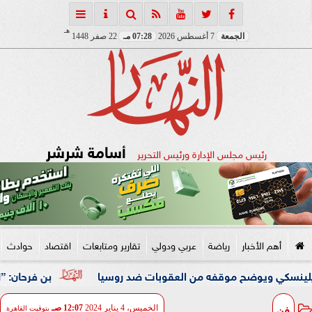
هـ
الجمعة
7 أغسطس 2026
07:28 مـ
22 صفر 1448
أسامة شرشر
رئيس مجلس الإدارة ورئيس التحرير
أهم الأخبار
رياضة
عربي ودولي
تقارير ومتابعات
اقتصاد
حوادث
يوضح موقفه من العقوبات ضد روسيا
بن فرحان: ”اتفاقية مكة
فن
الخميس، 4 يناير 2024
12:07 صـ
بتوقيت القاهرة