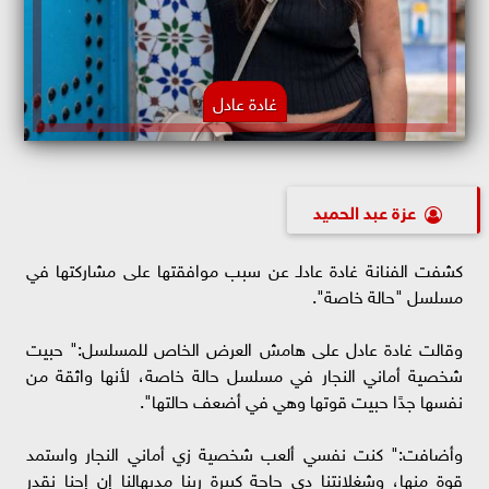
غادة عادل
عزة عبد الحميد
كشفت الفنانة غادة عادلـ عن سبب موافقتها على مشاركتها في
مسلسل "حالة خاصة".
وقالت غادة عادل على هامش العرض الخاص للمسلسل:" حبيت
شخصية أماني النجار في مسلسل حالة خاصة، لأنها واثقة من
نفسها جدًا حبيت قوتها وهي في أضعف حالتها".
وأضافت:" كنت نفسي ألعب شخصية زي أماني النجار واستمد
قوة منها، وشغلانتنا دي حاجة كبيرة ربنا مديهالنا إن إحنا نقدر