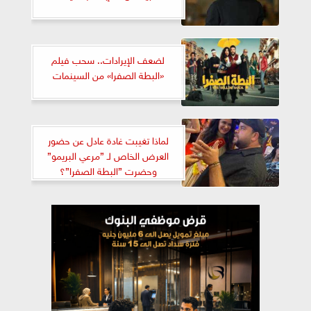
لضعف الإيرادات.. سحب فيلم
«البطة الصفرا» من السينمات
لماذا تغيبت غادة عادل عن حضور
العرض الخاص لـ ”مرعي البريمو”
وحضرت ”البطة الصفرا”؟