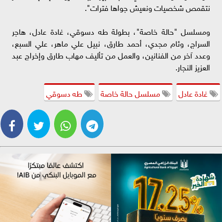
نتقمص شخصيات ونعيش جواها فترات".
ومسلسل "حالة خاصة"، بطولة طه دسوقي، غادة عادل، هاجر
السراج، وئام مجدي، أحمد طارق، نبيل علي ماهر، علي السبع،
وعدد آخر من الفنانين، والعمل من تأليف مهاب طارق وإخراج عبد
العزيز النجار.
غادة عادل
مسلسل حالة خاصة
طه دسوقي