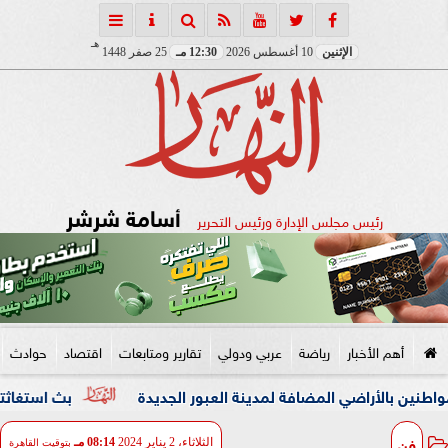
هـ
الإثنين
10 أغسطس 2026
12:30 مـ
25 صفر 1448
أسامة شرشر
رئيس مجلس الإدارة ورئيس التحرير
أهم الأخبار
رياضة
عربي ودولي
تقارير ومتابعات
اقتصاد
حوادث
اضي المضافة لمدينة العبور الجديدة
بث استغاثته وأرسل «ا
فن
الثلاثاء، 2 يناير 2024
08:14 مـ
بتوقيت القاهرة