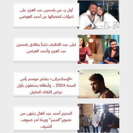
أول رد من ياسمين عبد العزيز على
تنبؤات انفصالها عن أحمد العوضي
ليلى عبد اللطيف تتنبأ بطلاق ياسمين
عبد العزيز وأحمد العزضي
«الإسكندرانى» يفتتح موسم رأس
السنة 2024 .. وأبطاله يحتفلون بأول
عرض الثلاثاء المقبل
المخرج أحمد عبد العال ينتهى من
تصوير”المنبر” وزينة آخر ضيوف
الشرف