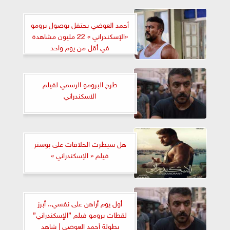
أحمد العوضي يحتفل بوصول برومو
«الإسكندراني » 22 مليون مشاهدة
في أقل من يوم واحد
طرح البرومو الرسمي لفيلم
الاسكندراني
هل سيطرت الخلافات على بوستر
فيلم « الإسكندراني »
أول يوم أراهن على نفسي.. أبرز
لقطات برومو فيلم ”الإسكندراني”
بطولة أحمد العوضي | شاهد