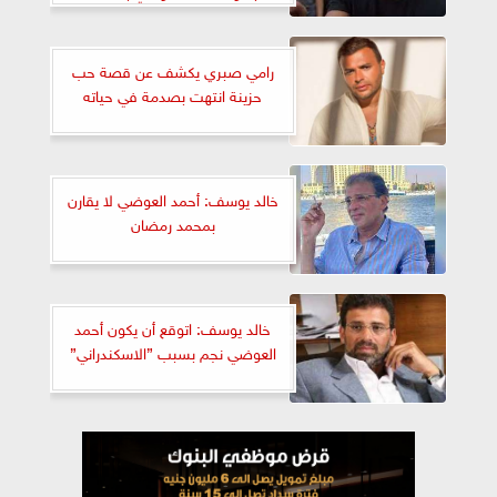
رامي صبري يكشف عن قصة حب
حزينة انتهت بصدمة في حياته
خالد يوسف: أحمد العوضي لا يقارن
بمحمد رمضان
خالد يوسف: اتوقع أن يكون أحمد
العوضي نجم بسبب ”الاسكندراني”