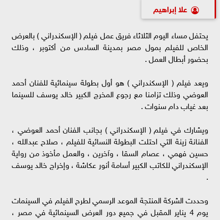
علا إبراهيم
يحتفل مساء اليوم الثلاثاء فريق عمل فيلم ( الإسكندراني ) بالعرض
الخاص للفيلم بمول مصر بمدينة السادس من أكتوبر ، وذلك
بحضور أبطال العمل .
ويعد فيلم ( الإسكندراني ) هو أول بطولة سينمائية للفنان أحمد
العوضي وذلك تزامنا مع رجوع المخرج الكبير خالد يوسف للسينما
بعد غياب دام سنوات .
ويشارك في فيلم ( الإسكندراني ) بجانب الفنان أحمد العوضي ،
الفنانة زينة التي احتلت البطولة النسائية للفيلم ، صلاح عبدالله ،
حسين فهمي ، عصام السقا ، وآخرين ، والعمل مأخوذ من رواية
الإسكندراني للكاتب الكبير أسامة أنور عكاشة ، وإخراج خالد يوسف
.
وحددت الشركة المنتجة الموعد الرسمي لطرح الفيلم في السينمات
يوم 4 يناير المقبل في جميع دور العرض السينمائية في مصر ،