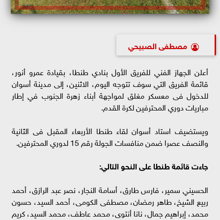
مصطفى الصبيحي
أعلن الجهاز الفني للفريق الأول بنادي طنطا، بقيادة عمرو أنور،
قائمة الفريق التي سوف تتوجه اليوم، الاثنين، إلى مدينة أسوان
للدخول فى معسكر مغلق لمواجهة أبناء زهرة الجنوب في إطار
مباريات دوري المحترفين لكرة القدم.
ويستضيف استاد أسوان لقاء طنطا الأربعاء المقبل فى الثانية
والنصف عصرا ضمن منافسات الجولة رقم 15 لدوري المحترفين.
جاءت قائمة طنطا على النحو التالي:
الحسيني سمير، فارس طارق، أسامة النجار، نصر عبد الرازق، أحمد
ربيع الشيخ، طاهر رمضان، مصطفى الكومى، أحمد السيد، حسون
محمد، إبراهيم جمال، نانا أنتوى، محمد عاطف، محمد السيد، كريم