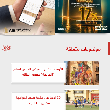
موضوعات متعلقة
الأربعاء المقبل.. العرض الخاص لفيلم
”االحريفة” بحضور أبطاله
20 لاعبا فى قائمة طنطا لمواجهة
مكادي غدا الاربعاء