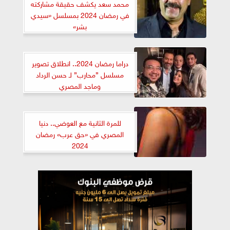
محمد سعد يكشف حقيقة مشاركته
في رمضان 2024 بمسلسل «سيدي
بشر»
دراما رمضان 2024.. انطلاق تصوير
مسلسل ”محارب” لـ حسن الرداد
وماجد المصري
للمرة الثانية مع العوضي.. دنيا
المصري في «حق عرب» رمضان
2024