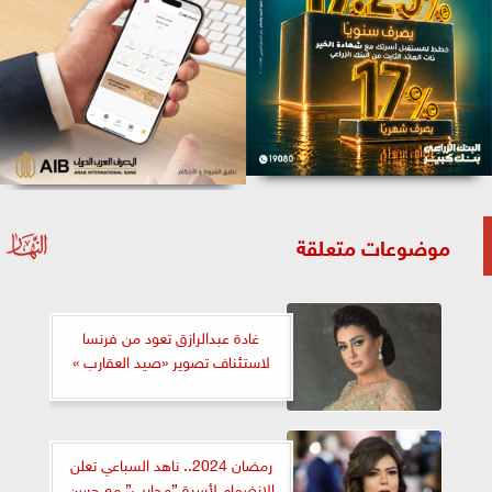
موضوعات متعلقة
غادة عبدالرازق تعود من فرنسا
لاستئناف تصوير «صيد العقارب »
رمضان 2024.. ناهد السباعي تعلن
الانضمام لأسرة ”محارب” مع حسن