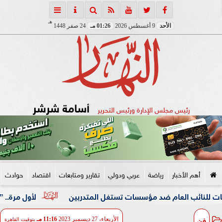
هـ
الأحد
9 أغسطس 2026
01:26 مـ
24 صفر 1448
أسامة شرشر
رئيس مجلس الإدارة ورئيس التحرير
أهم الأخبار
رياضة
عربي ودولي
تقارير ومتابعات
اقتصاد
حوادث
 العام ضد مؤسسات تستغل المتدربين
لأول مرة.. ”الرقابة ال
فن
الأربعاء، 27 ديسمبر 2023
11:16 مـ
بتوقيت القاهرة