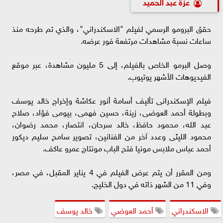
عزة عبد الحميد
حقق البرومو الرسمي لفيلم "الاسكندراني"، والذي تم طرحه منذ
ساعات نسبة مشاهدات مرتفعة فور عرضه.
وصل البرمو الخاص بالفيلم، إلى 5 مليون مشاهدة، عبر موقع
الفيديوهات الأشهر يوتيوب.
فيلم الإسكندرانى تأليف أسامة أنور عكاشة وإخراج خالد يوسف
وبطولة أحمد العوضى، زينة، حسين فهمى، بيومى فؤاد، صلاح
عبد الله، محمود حافظ، خالد سرحان، انتصار، محمد رضوان،
محمود الليثى وعدد آخر من الفنانين، تصوير سامح سليم ديكور
أحمد عباس ملابس مونيا فتح الباب مونتاج عمرو عاكف.
ومن المقرر أن يتم عرض الفيلم في 4 يناير المقبل، في مصر،
وفي 11 من الشهر ذاته في دول الخليج.
الاسكندراني
أحمد العوضي
خالد يوسف