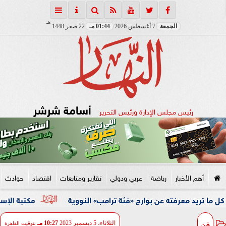
هـ
الجمعة
7 أغسطس 2026
01:44 مـ
22 صفر 1448
أسامة شرشر
رئيس مجلس الإدارة ورئيس التحرير
أهم الأخبار
رياضة
عربي ودولي
تقارير ومتابعات
اقتصاد
حوادث
معرفته عن بوارج «فئة ترامب» النووية
مكتبة الإسكندرية تفتت
فن
الثلاثاء، 5 ديسمبر 2023
10:27 مـ
بتوقيت القاهرة