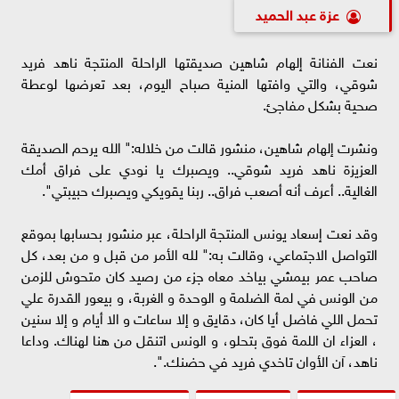
عزة عبد الحميد
نعت الفنانة إلهام شاهين صديقتها الراحلة المنتجة ناهد فريد
شوقي، والتي وافتها المنية صباح اليوم، بعد تعرضها لوعطة
صحية بشكل مفاجئ.
ونشرت إلهام شاهين، منشور قالت من خلاله:" الله يرحم الصديقة
العزيزة ناهد فريد شوقي.. ويصبرك يا نودي على فراق أمك
الغالية.. أعرف أنه أصعب فراق.. ربنا يقويكي ويصبرك حبيبتي".
وقد نعت إسعاد يونس المنتجة الراحلة، عبر منشور بحسابها بموقع
التواصل الاجتماعي، وقالت به:" لله الأمر من قبل و من بعد، كل
صاحب عمر بيمشي بياخد معاه جزء من رصيد كان متحوش للزمن
من الونس في لمة الضلمة و الوحدة و الغربة، و بيعور القدرة علي
تحمل اللي فاضل أيا كان، دقايق و إلا ساعات و الا أيام و إلا سنين
، العزاء ان اللمة فوق بتحلو، و الونس اتنقل من هنا لهناك. وداعا
ناهد، آن الأوان تاخدي فريد في حضنك.".