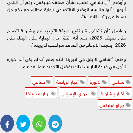
وأوضح "أن تشافي غضب بشأن صفقة فيليكس، رغم أن النادي
أبرمها لأنها مناسبة للوضع الاقتصادي (إعارة مجانية مع دفع جزء
بسيط من راتب اللاعب)".
وواصل "أن تشافي قرر تغيير صيغة التجديد مع برشلونة لتصبح
حتى صيف 2025، رغم أنه اتفق في البداية على البقاء حتى
2026، بسبب الانزعاج من التعاقد مع لاعب لا يريده".
وختم: "تشافي لا يثق في لابورتا، لأنه يعلم أنه لم يكن أبدا خياره
الأول في قيادة البارسا، لذلك يفضل التجديد عاما بعد عام".
تشافي
لابورتا
أخبار الرياضة
تشافي
أخبار برشلونة
الدوري الإسباني
برناردو سيلفا
جواو فيليكس