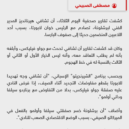
مصطفى الصبيحي
كشفت تقارير صحفية اليوم الثلاثاء، أن تشافي هيرنانديز المدير
الفني لبرشلونة، تصادم مع الرئيس خوان لابورتا، بسبب أحد
اللاعبين المنضمين حديثا إلى صفوف البارسا.
وكان قد كشفت تقارير أن تشافي تحدث مع جواو فيليكس، وأبلغه
بأنه لم يطلب التعاقد معه، وأنه ليس الخيار الأول أو الثاني أو
الثالث بالنسبة له في خط الهجوم.
وبحسب برنامج "الشيرنجيتو" الإسباني، "أن تشافي وجه تهديدا
للابورتا بقطع مفاوضات التجديد أثناء الصيف، إذا فرض النادي
عليه صفقة جواو فيليكس، بدلا من التفاوض مع برناردو سيلفا
وداني أولمو".
وأضاف "أن برشلونة خسر صفقتي سيلفا وأولمو بالفعل في
الميركاتو الصيفي، بسبب الوضع الاقتصادي الصعب للنادي".