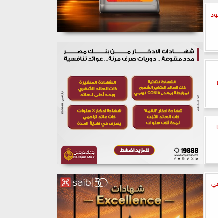
ود
في