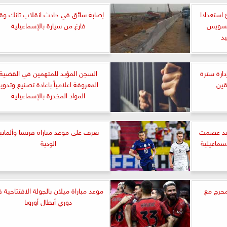
 استعدادا
إصابة سائق في حادث انقلاب تانك وق
السويس
فارغ من سيارة بالإسماعيلية
د
ارة سترة
السجن المؤبد للمتهمين في القضية
قين
المعروفة اعلامياً باعادة تصنيع وتدوير
المواد المخدرة بالإسماعيلية
ميد عصمت
تعرف على موعد مباراة فرنسا وألمانيا
إسماعيلية
الودية
حرج مع
موعد مباراة ميلان بالجولة الافتتاحية 
دوري أبطال أوروبا