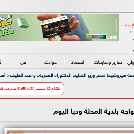
دارة 
ير
ولي
تقارير ومتابعات
اقتصاد
حوادث
فن
ث
ير التعليم الدكتوراه الفخرية.. و«عبداللطيف»: أهدي التكريم لكل معلم
الثلاثاء، 12 سبتمبر 2023
01:08 مـ
بتوقيت الق
اجه بلدية المحلة وديا اليوم