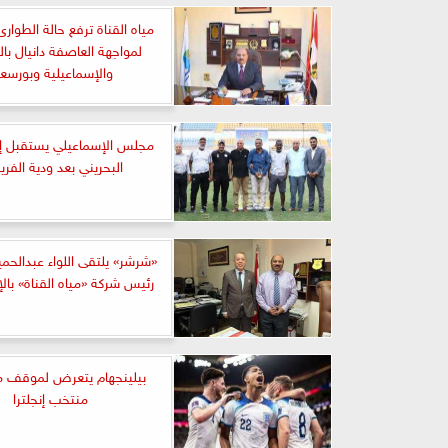
مياه القناة ترفع حالة الطوارئ
لمواجهة العاصفة دانيال ب
والإسماعيلية وبورسعي
مجلس الإسماعيلي يستقبل إد
البحريني بعد ودية الفري
«شرشر» يلتقى اللواء عبدالح
رئيس شركة «مياه القناة» بال
بيلينجهام يتعرض لموقف م
منتخب إنجلترا