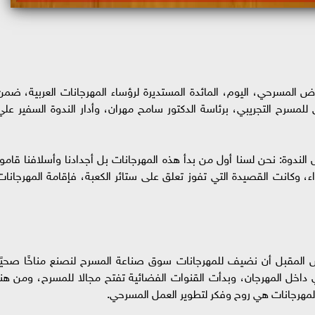
اض المسرحي، اليوم، المائدة المستديرة لرؤساء المهرجانات العربية، ضمن
ي للمسرح التجريبي، برئاسة الدكتور سامح مهران، وأدار الندوة السفير علي
دوة: نحن لسنا أول من بدأ هذه المهرجانات بل أجدادنا وأسلافنا قاموا
، وكانت القصيدة التي تفوز تعلق على ستائر الكعبة، فإقامة المهرجانات
اض المقبل أن نضيف للمهرجانات سوق صناعة المسرح لنصنع مناخًا صحيًا
اخل المهرجان، وبدأت القنوات الفضائية تفتح مجالا للمسرح، ومن هنا
المهرجانات هي روح وفكر لتطوير العمل المسرحي.