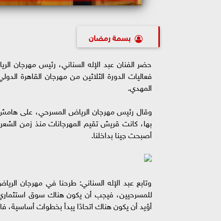
بسمة رمضان
حضر الفنان عبد الإله السناني، رئيس مهرجان الري
فعاليات الدورة الثلاثين من مهرجان القاهرة الدول
المهدي.
وقال رئيس مهرجان الرياض المسرحي، على هامش الن
بها، كانت قريش تقيم المهرجانات منذ زمن الشعراء
أصبحت چينا بداخلنا.
وتابع عبد الإله السناني: طرحنا في مهرجان الري
للمسرحيين، فيجب أن يكون هناك سوق استثماري د
أؤيد أن يكون هناك اتحادًا يبدأ بخطوات أساسية، ف