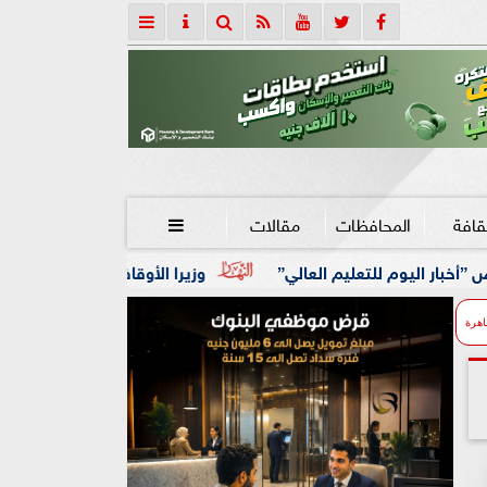
قافة
المحافظات
مقالات

م العالي”
وزيرا الأوقاف والتخطيط يبحثان تعزيز التعاون الم
اهرة