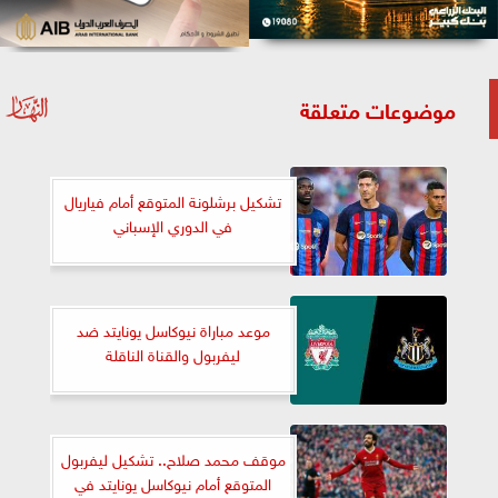
موضوعات متعلقة
تشكيل برشلونة المتوقع أمام فياريال
في الدوري الإسباني
موعد مباراة نيوكاسل يونايتد ضد
ليفربول والقناة الناقلة
موقف محمد صلاح.. تشكيل ليفربول
المتوقع أمام نيوكاسل يونايتد في