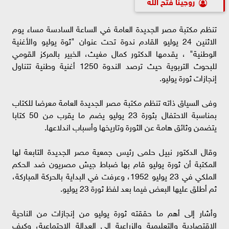
روچينا فتح الله
تنظم مكتبة مصر الجديدة العامة في الساعة السادسة مساء يوم
الاثنين 24 يوليو القادم ندوة تحت عنوان "ثوة يوليو والأغنية
الوطنية" ، يقدمها الدكتور كمال مغيث، الخبير بالمركز القومي
للبحوث التربوية حيث ترصد الندوة 1250 أغنية وطنية تتناول
إنجازات ثورة يوليو.
وفى السياق ذاته تنظم مكتبة مصر الجديدة العامة معرضا للكتاب
بمناسبة الاحتفال بثورة 23 يوليو يضم ما يقرب من 50 كتابا
يتضمن وثائق هامة عن الثورة وتاريخها وأسباب اندلاعها.
وقال الدكتور نبيل حلمى رئيس جمعية مصر الجديدة التابعة لها
المكتبة أن ثورة يوليو قام بها ضباط جيش مصريون ضد الحكم
الملكي في 23 يوليو 1952، وعرفت في البداية بالحركة المباركة،
ثم أطلق عليها البعض فيما بعد لفظ ثورة 23 يوليو.
وأشار إلى أهم ما حققته ثورة يوليو من إنجازات من الناحية
الاقتصادية والتعليمية والزراعية إلى العدالة الاجتماعية، وكيف