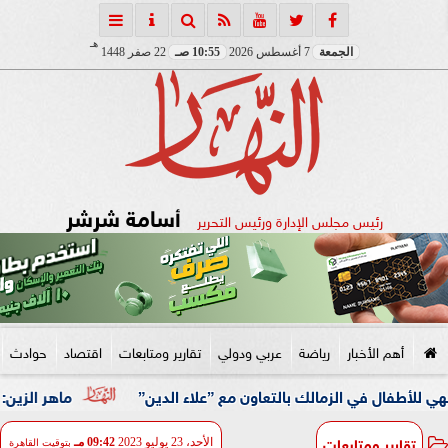
هـ
الجمعة
7 أغسطس 2026
10:55 صـ
22 صفر 1448
أسامة شرشر
رئيس مجلس الإدارة ورئيس التحرير
أهم الأخبار
رياضة
عربي ودولي
تقارير ومتابعات
اقتصاد
حوادث
 في الزمالك بالتعاون مع ”علاء الدين”
ماهر الزين: 25 حافلة تُعيد 1250 سودانيًا ضمن الفوج الـ41.. والالتزام بوثائق السفر عزز انسيابية العودة الطوعية
تقارير ومتابعات
الأحد، 23 يوليو 2023
09:42 مـ
بتوقيت القاهرة