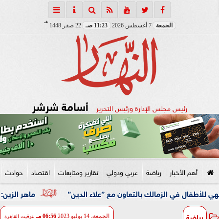
هـ
الجمعة
7 أغسطس 2026
11:23 صـ
22 صفر 1448
أسامة شرشر
رئيس مجلس الإدارة ورئيس التحرير
أهم الأخبار
رياضة
عربي ودولي
تقارير ومتابعات
اقتصاد
حوادث
ي الزمالك بالتعاون مع ”علاء الدين”
ماهر الزين: 25 حافلة تُعيد 1250 سودانيًا ضمن الفوج الـ41.. والالتزام بوثائق السفر عزز انسيابية العودة الطوعية
رياضة
الجمعة، 14 يوليو 2023
06:56 مـ
بتوقيت القاهرة