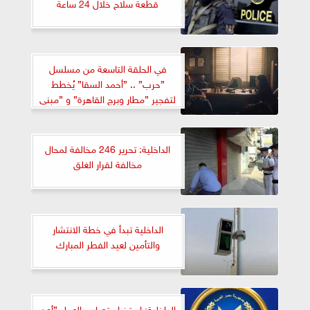
قطعة سلاح خلال 24 ساعة
في الحلقة التاسعة من مسلسل
”حرب” .. ”أحمد السقا” يُخطط
لتفجير ”مطار وبرج القاهرة” و ”مبنى
الأمن الوطني ووزارة الداخلية”
الداخلية: تحرير 246 مخالفة لمحال
مخالفة لقرار الغلق
الداخلية تبدأ في خطة الانتشار
والتأمين لعيد الفطر المبارك
الداخلية: استخراج تصاريح العمل ”أون