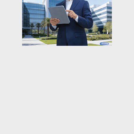
⇡
أهم الأخبار
محافظ القاهرة يكرّم أوائل الثانوية.. ويؤكد: ثروة
الوطن
بحضور نائب محافظ قنا.. انطلاق التصفيات