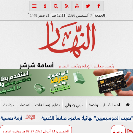
هـ
الجمعة
7 أغسطس 2026
12:11 صـ
21 صفر 1448
أسامة شرشر
رئيس مجلس الإدارة ورئيس التحرير
أهم الأخبار
رياضة
عربي ودولي
تقارير ومتابعات
اقتصاد
حوادث
ن” نهائياً: سأعود صانعاً للأغنية
أزمة نفسية وظروف قاسية
رياضة
الخميس، 13 أبريل 2023
02:27 مـ
بتوقيت القاهرة