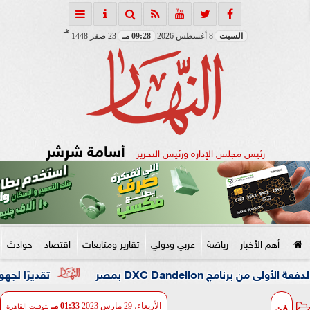
هـ
السبت
8 أغسطس 2026
09:28 مـ
23 صفر 1448
أسامة شرشر
رئيس مجلس الإدارة ورئيس التحرير
أهم الأخبار
رياضة
عربي ودولي
تقارير ومتابعات
اقتصاد
حوادث
DXC Dandel بمصر
تقديرًا لجهوه في تطوير
فن
الأربعاء، 29 مارس 2023
01:33 مـ
بتوقيت القاهرة