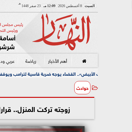
هـ
السبت
8 أغسطس 2026
12:09 مـ
23 صفر 1448
رئيس مجلس الإ
ورئيس التحر
أسامة 
شرشر
أهم الأخبار
رياضة
عربي ود
ت الأبيض».. القضاء يوجه ضربة قاسية لترامب ويوقف مشروعه الضخم
حوادث
زوجته تركت المنزل.. قرار