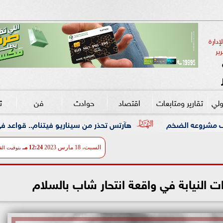
دارة 
ير
ولي
تقارير ومتابعات
اقتصاد
حوادث
فن
ث
هآرتس تحذر من سيناريو فيتنام.. قواعد في لبنان واحتلال مم
السبت، 18 مارس 2023
12:24 مـ
بتوقيت الق
ات النيابة في واقعة انتحار شاب بالسلام