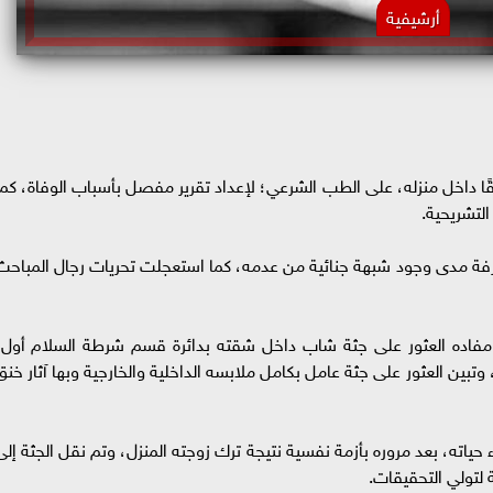
أرشيفية
ا داخل منزله، على الطب الشرعي؛ لإعداد تقرير مفصل بأسباب الوفاة، كما
لتشريحية.
رفة مدى وجود شبهة جنائية من عدمه، كما استعجلت تحريات رجال المباحث
غًا مفاده العثور على جثة شاب داخل شقته بدائرة قسم شرطة السلام أول،
 وتبين العثور على جثة عامل بكامل ملابسه الداخلية والخارجية وبها آثار خنق
حياته، بعد مروره بأزمة نفسية نتيجة ترك زوجته المنزل، وتم نقل الجثة إلى
 لتولي التحقيقات.