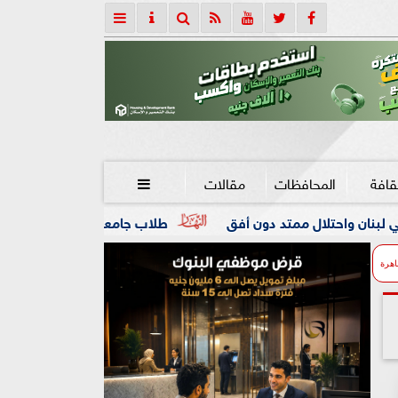
قافة
المحافظات
مقالات

تد دون أفق
طلاب جامعة المنوفية داخل «الكلية الجوية».. ت
اهرة