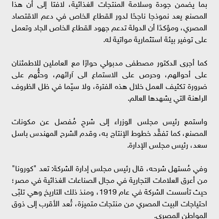
بما يضمن جودة وسلامة المنتجات الغذائية، لافتا إلى أن هذا
المصنع يعد نموذجا ناجحًا لدور القطاع الخاص في دعم الاقتصاد
المصري، ومؤكدًا أن الدولة تدعم جهود القطاع الخاص الجاد وتعمل
على توفير بيئة استثمارية مواتية له.
كما أجرى الدكتور مصطفى مدبولي حوارًا مع العاملين للاطمئنان
على أحوالهم، وحرص على الاستماع الى آرائهم، وحثُّهم على
ضرورة تكثيف العمل خلال هذه الفترة، ولا سيّما في ظل الظروف
الراهنة التي يشهدها العالم.
واستمع رئيس مجلس الوزراء إلى شرحٍ مُفصل عن مكونات
المصنع، كما تفقَّد خطوط الإنتاج به، وقدم الشرح المهندس باسل
سعد، رئيس مجلس الإدارة.
وفي مُستهل شرحه، قال رئيس مجلس إدارة الشركة: تعد "كورونا"
من أعرق العلامات التجارية في مجال الصناعات الغذائية في مصر؛
حيث تأسست الشركة في عام 1919، ومنذ ذلك التاريخ وهي تلبّى
احتياجات البيت المصري من منتجات متميزة، تُعد الأقرب إلى ذوق
المواطن المصري.