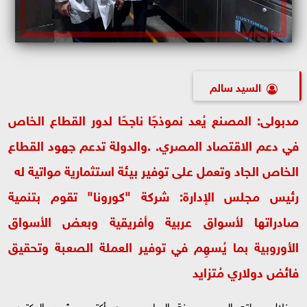
السيد سالم
مدبولى: المصنع يُعد نموذجًا ناجحًا لدور القطاع الخاص
في دعم الاقتصاد المصري. .والدولة تدعم جهود القطاع
الخاص الجاد وتعمل على توفير بيئة استثمارية مواتية له
رئيس مجلس الإدارة: شركة "كورونا" تقوم بتنمية
صادراتها لأسواق عربية وأفريقية وبعض الأسواق
الأوروبية بما يُسهِم في توفير العملة الصعبة وتحقيق
فائض دولاري مُتزايد
خلال جولته اليوم بمدينة السادس من أكتوبر، شهد الدكتور