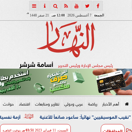
هـ
الجمعة
7 أغسطس 2026
12:08 صـ
21 صفر 1448
أسامة شرشر
رئيس مجلس الإدارة ورئيس التحرير
أهم الأخبار
رياضة
عربي ودولي
تقارير ومتابعات
اقتصاد
حوادث
” نهائياً: سأعود صانعاً للأغنية
أزمة نفسية وظروف قاسية
المحافظات
السبت، 11 فبراير 2023
03:51 مـ
بتوقيت القاهرة