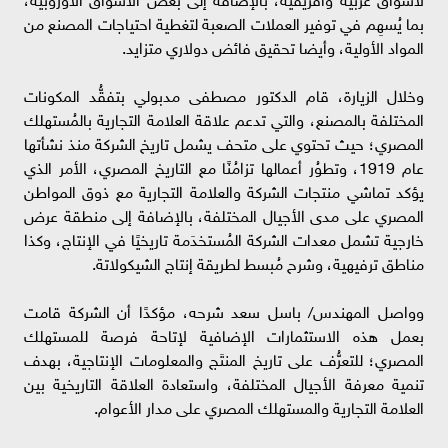
بما يُسهِم في توفير العملات الصعبة لتغطية احتياجات المصنع من
المواد الأولية، وأيضا تحقيق فائض دولاري متزايد.
وخلال الزيارة، قام الدكتور مصطفى مدبولي بتفقُّد المكونات
المختلفة بالمصنع، والتي تدعم علاقة العلامة التجارية بالمُستهلك
المصري؛ حيث تحتوي على متحف يشمل تاريخ الشركة منذ نشأتها
عام 1919، وتطوُر أعمالها تزامُنًا مع التاريخ المصري، الأمر الذي
يؤكد تماشي منتجات الشركة والعلامة التجارية مع ذوق المواطن
المصري على مدى الأجيال المختلفة، بالإضافة إلى منطقة عرض
خارجية تشمل معدات الشركة المُستخدَمة تاريخيًا في الإنتاج، وكذا
مناطق ترفيهية، وشرح مُبسط لطريقة إنتاج الشيكولاتة.
وواصل المهندس/ باسل سعد شرحه، مؤكدًا أن الشركة قامت
بعمل هذه الاستثمارات الإضافية لإتاحة فرصة للمستهلك
المصري؛ للتعرُّف على تاريخ المنتَج والمعلومات الإنتاجية، بهدف
تنمية معرفة الأجيال المختلفة، واستعادة العلاقة التاريخية بين
العلامة التجارية والمستهلك المصري على مدار الأعوام.