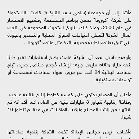
وأشار إلى أن مجموعة (سامي سعد القابضة) قامت بالاستحواذ
على شركة "كورونا" ضمن برنامج الخصخصة وتشجيع الاستثمار
في عام 2000، ومنذ ذلك التاريخ استمرت المجموعة في تنمية
أعمال الشركة لتغطى احتياجات السوق المحلية والتصدير بالجودة
التي تليق بعلامة تجارية مصرية رائدة مثل علامة "كورونا".
وأوضح باسل سعد أن الشركة قامت بضخ استثمارات تقدر حاليًا
بنحو مليار و500 مليون جنيه؛ لإنشاء مُجمع صناعي جديد، تبلغ
مساحته البنائية 24 ألف متر مربع، سواء مساحات مُستخدمة أو
توسعات مستقبلية.
وأعلن أن المصنع يحتوي على خمسة خطوط إنتاج بتقنية عالمية،
وطاقة إنتاجية تتجاوز 3 مليارات جنيه في العام، كما أكد أنه تم
الانتهاء من إنشاء المصنع وتركيب الماكينات في مدة لم تتجاوز 16
شهرًا.
وأضاف رئيس مجلس الإدارة: تقوم الشركة بتنمية صادراتها
لأسواق عربية وأفريقية، بالإضافة إلى بعض الأسواق الأوروبية،