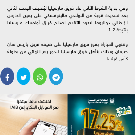
وفي بداية الشوط الثاني عاد فريق مارسيليا ليُضيف الهدف الثاني
بعد تسديدة قوية من البولندي مالينوفسكي على يمين الحارس
الإيطالي دوناروما ليعود التقدم لصالح فريق أولمبيك مارسيليا
بنتيجة 2-1.
وتنتهي المباراة بفوز فريق مارسيليا على ضيفه فريق باريس سان
جيرمان وبذلك يتأهل فريق مارسيليا للدور ربع النهائي من بطولة
كأس فرنسا.