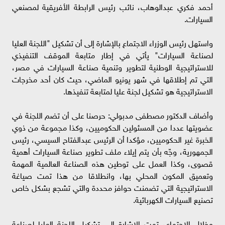
أحمد فكري عبدالوهاب، نائب رئيس الرابطة الأفريقية لمصنعي
السيارات.
واستهل رئيس الوزراء الاجتماع بالإشارة إلى أن تشكيل "اللجنة العليا
لصناعة السيارات" يأتي في إطار متابعة الموقف التنفيذي
للاستراتيجية الوطنية لتطوير وتنمية صناعة السيارات في مصر،
التي تم إطلاقها في شهر يونيو الماضي، حيث كان أحد مخرجات
الاستراتيجية هو تشكيل لجنة عليا لمتابعة تنفيذها.
وأضاف الدكتور مصطفى مدبولي: حرصنا على أن تضم اللجنة في
عضويتها عددا من المسئولين الحكوميين، وكذا مجموعة من ذوي
الخبرة غير الحكوميين، مؤكدا أن الرئيس عبدالفتاح السيسي، رئيس
الجمهورية، وجّه بأن يتم إيلاء ملف تطوير صناعة السيارات أهمية
قصوى، وكذا العمل على توطين هذه الصناعة العالمية المهمة
وتعميق المكون المحلي بها، وانطلاقا من هذا تمت صياغة
الاستراتيجية التي تضمنت حوافز محددة والتي تشجع بشكل خاص
تصنيع السيارات الكهربائية.
وخلال الاجتماع، تمت الإشارة إلى تشكيل اللجنة العليا لصناعة