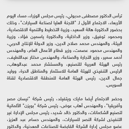
ترأس الدكتور مصطفى مدبولي، رئيس مجلس الوزراء، مساء اليوم
الأربعاء، الاجتماع الأول لـ "اللجنة العليا لصناعة السيارات"، وذلك
بحضور الدكتورة هالة السعيد، وزيرة التخطيط والتنمية الاقتصادية،
ومحمود توفيق، وزير الداخلية، والدكتورة ياسمين فؤاد، وزيرة
البيئة، والمهندس محمد صلاح الدين، وزير الدولة للإنتاج الحربي،
والمهندس محمود عصمت، وزير قطاع الأعمال العام، والمهندس
أحمد سمير، وزير التجارة والصناعة، والمهندس مختار عبداللطيف،
رئيس الهيئة العربية للتصنيع، والمستشار محمد عبدالوهاب،
الرئيس التنفيذي للهيئة العامة للاستثمار والمناطق الحرة، ووليد
جمال الدين، رئيس الهيئة العامة للمنطقة الاقتصادية لقناة
السويس.
وحضر الاجتماع أيضا مايك ويتفيلد، رئيس شركة "نيسان مصر
وأفريقيا"، والمهندس أهاب عوض، رئيس شركة "بويزن" الألمانية
لتصنيع الشكمانات، والدكتور خالد شديد، رئيس مجلس الإدارة غير
التنفيذى لشركة النصر للسيارات، والمهندس حسام عبد العزيز،
عضو مجلس إدارة الشركة القابضة للصناعات المعدنية، والدكتور