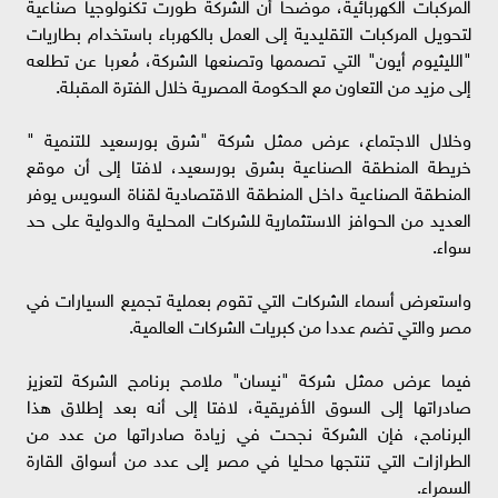
المركبات الكهربائية، موضحا أن الشركة طورت تكنولوجيا صناعية
لتحويل المركبات التقليدية إلى العمل بالكهرباء باستخدام بطاريات
"الليثيوم أيون" التي تصممها وتصنعها الشركة، مُعربا عن تطلعه
إلى مزيد من التعاون مع الحكومة المصرية خلال الفترة المقبلة.
وخلال الاجتماع، عرض ممثل شركة "شرق بورسعيد للتنمية "
خريطة المنطقة الصناعية بشرق بورسعيد، لافتا إلى أن موقع
المنطقة الصناعية داخل المنطقة الاقتصادية لقناة السويس يوفر
العديد من الحوافز الاستثمارية للشركات المحلية والدولية على حد
سواء.
واستعرض أسماء الشركات التي تقوم بعملية تجميع السيارات في
مصر والتي تضم عددا من كبريات الشركات العالمية.
فيما عرض ممثل شركة "نيسان" ملامح برنامج الشركة لتعزيز
صادراتها إلى السوق الأفريقية، لافتا إلى أنه بعد إطلاق هذا
البرنامج، فإن الشركة نجحت في زيادة صادراتها من عدد من
الطرازات التي تنتجها محليا في مصر إلى عدد من أسواق القارة
السمراء.