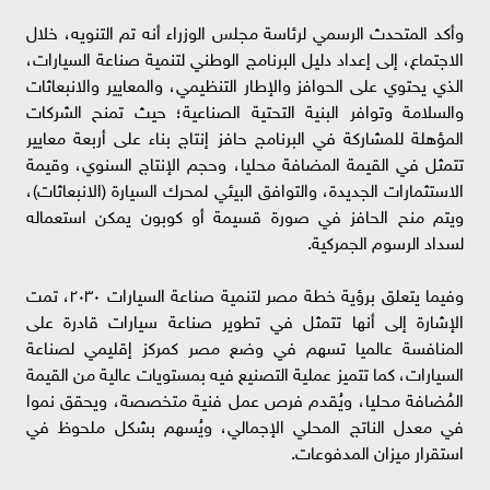
وأكد المتحدث الرسمي لرئاسة مجلس الوزراء أنه تم التنويه، خلال
الاجتماع، إلى إعداد دليل البرنامج الوطني لتنمية صناعة السيارات،
الذي يحتوي على الحوافز والإطار التنظيمي، والمعايير والانبعاثات
والسلامة وتوافر البنية التحتية الصناعية؛ حيث تمنح الشركات
المؤهلة للمشاركة في البرنامج حافز إنتاج بناء على أربعة معايير
تتمثل في القيمة المضافة محليا، وحجم الإنتاج السنوي، وقيمة
الاستثمارات الجديدة، والتوافق البيئي لمحرك السيارة (الانبعاثات)،
ويتم منح الحافز في صورة قسيمة أو كوبون يمكن استعماله
لسداد الرسوم الجمركية.
وفيما يتعلق برؤية خطة مصر لتنمية صناعة السيارات ٢٠٣٠، تمت
الإشارة إلى أنها تتمثل في تطوير صناعة سيارات قادرة على
المنافسة عالميا تسهم في وضع مصر كمركز إقليمي لصناعة
السيارات، كما تتميز عملية التصنيع فيه بمستويات عالية من القيمة
المُضافة محليا، ويُقدم فرص عمل فنية متخصصة، ويحقق نموا
في معدل الناتج المحلي الإجمالي، ويُسهم بشكل ملحوظ في
استقرار ميزان المدفوعات.