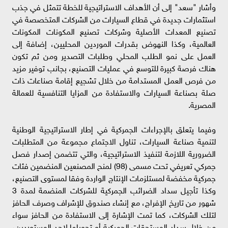
وأشار "سعد" إلى أن الأهداف الاستراتيجية للخطة تتمثل في جذب
استثمارات جديدة في قطاع السيارات من الشركات المتخصصة في
تصنيع المعدات الأصلية وشركات تصنيع المكونات المكونات
العالمية، وكذا النهوض بقدرات الموردين المحليين، إضافة إلى
العمل على نمو الطلب المحلي وطلبات التصدير ومن ثم تكون
هناك فرصة كبيرة للتوسع في عمليات التصنيع، بجانب توفير مزيد
من فرص العمل المستدامة من خلال تشجيع إقامة صناعات ذات
صلة بصناعة السيارات والاستفادة من المزايا التنافسية للعمالة
المصرية.
وفيما يتعلق بالإجراءات الجمركية في إطار الاستراتيجية الوطنية
لتنمية صناعة السيارات، تناول الاجتماع مجموعة من المتطلبات
الضرورية اللازمة لتنفيذ الاستراتيجية، والتي تتضمن إصدار فصل
جمركي تعريفي تحت مسمى (98) لمنح المصنعين المنضمين فئات
جمركية مخفضة لمستلزمات الإنتاج الواردة وفقا لمستوى التصنيع،
وكذا تأجيل سداد الضرائب الجمركية للشركات المنضمة لمدة 3
شهور من تاريخ الإفراج، مع إنشاء صندوق للإشراف وصرف الحافز
لتلك الشركات، كما تمت الإشارة إلى الاستفادة من الحافز سواء
من خلال سداد المستحقات الجمركية أو تحويلها لاحد المستوردين،