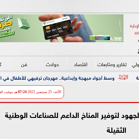
دارة 
ير
ولي
تقارير ومتابعات
اقتصاد
حوادث
فن
ث
اء مبهجة وإبداعية.. مهرجان ترفيهي للأطفال في الزمالك بالتعاون مع ”
الأحد، 25 سبتمبر 2022
07:24 مـ
بتوقيت الق
جهود لتوفير المناخ الداعم للصناعات الوطنية
الثقيلة