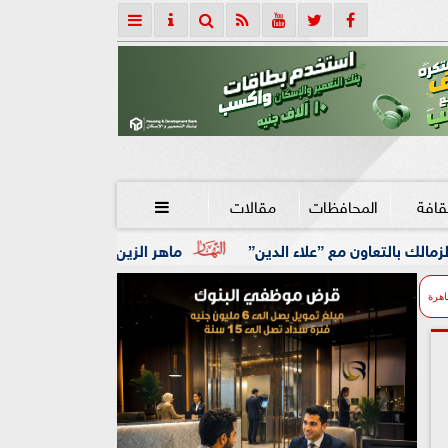
قافة
المحافظات
مقالات

علاء الدين”
ماهر الزين: 25 حافلة تُعيد 1250 سودانيًا ضمن الفوج الـ41.. والالتزام بوثائق السفر عزز انسيابية العودة الطوعية
اهرة