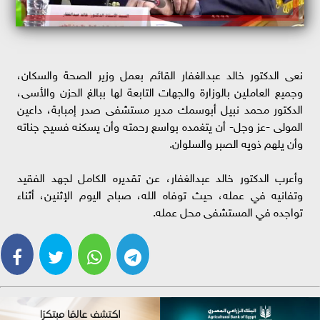
نعى الدكتور خالد عبدالغفار القائم بعمل وزير الصحة والسكان،
وجميع العاملين بالوزارة والجهات التابعة لها ببالغ الحزن والأسى،
الدكتور محمد نبيل أبوسمك مدير مستشفى صدر إمبابة، داعين
المولى -عز وجل- أن يتغمده بواسع رحمته وأن يسكنه فسيح جناته
وأن يلهم ذويه الصبر والسلوان.
وأعرب الدكتور خالد عبدالغفار، عن تقديره الكامل لجهد الفقيد
وتفانيه في عمله، حيث توفاه الله، صباح اليوم الإثنين، أثناء
تواجده في المستشفى محل عمله.