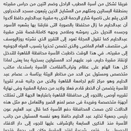
فريقا تشكل من أسرة المطرب الراحل وضم اثنين من حراس مقبرته
بمنطقة البساتين ومثلهم من المشايخ الذين يتبعون مسجد الدندراوى
الذى يقع على ناصية شارع الرحمة الذى به مقبرة عبدالحليم حافظ أكدوا
أن عبدالحليم ما زال محتفظا بالصورة التى فارقنا بها بشعره الأسود
وجسده النحيل حتى رموشه وملامح وجهه كاملة.قصة فتح مقبرة
عبدالحليم كما تقول المجلة تعود إلى التقرير الذي نشرته روزاليوسف
فى منتصف العام الماضى والذى تضمن تحذيرا بتسرب المياه الجوفيه
إلى مقبرته.. في هذا الوقت خاطبت الأسرة محافظة القاهرة للتدخل
لإنقاذ مقبرة حليم، فرد عليهم أحد المسئولين بسخرية بما يعنى لماذا
كل هذا الهلع على عظام وتراب!!فقامت الأسرة باستدعاء مكتب
متخصص ومسئول عن الحد من مخاطر البيئة برئاسة د. عصام عبد
الحليم وهو مركز تابع لجامعة القاهرة والذى من جانبه قدم تقريرا
للأسرة يتضمن أن الخطر قادم فعلا ولابد من حماية المقبرة وفى نهاية
تقريره أوصى باللجوء إلى محافظة القاهرة باعتبارها الجهة التى تمتلك
أجهزة متخصصة وفريدة فى مصر لمنع الضرر والتعامل مع مثل هذه
الحالات لكن صمت المحافظة دفع الأسرة كما قال عبد العليم عون
رئيس جمعية تخليد عبد الحليم حافظ وهو نفسه المسئول من جانب
الأسرة منذ الذكرى السابعة بالإشراف عليها للجوء إلى دار الافتاء
للحصول على فتوى شرعية لفتح المقبرة وكان الرد بجواز فتحها