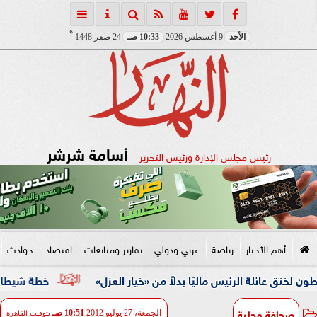
هـ
الأحد
9 أغسطس 2026
10:33 صـ
24 صفر 1448
أسامة شرشر
رئيس مجلس الإدارة ورئيس التحرير
أهم الأخبار
رياضة
عربي ودولي
تقارير ومتابعات
اقتصاد
حوادث
لرئيس ماليًا بدلاً من «خيار العزل»
خطة شيطانية انتهت في قبضة الأمن.. ضبط 5 مت
صحافة محلية
الجمعة، 27 يوليو 2012
10:51 صـ
بتوقيت القاهرة