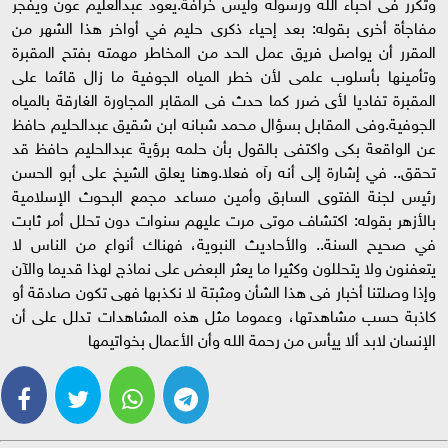
وتكرر فى أحباء الله ورسوله وليس خرافة.يعود عبدالعليم عون ويفجر
مفاجأة أخرى بقوله: بعد إحياء ذكرى حليم في أواخر هذا الشهر من
المقرر أن يواصل فريق عمل الحد من المخاطر مهمته بفتح المقبرة
وتأمينها بأسلوب علمى لأن خطر المياه الجوفية ما زال قائما على
المقبرة تفاديا لأى ضرر كما حدث فى المقابر المجاورة الغارقة بالمياه
الجوفية.وفى المقابل بسؤال محمد شبانه ابن شقيق عبدالحليم حافظ
عن الواقعة بكى واكتفى بالقول بأن حلمه برؤية عبدالحليم حافظ قد
تحقق.. في إشارة إلى أنه رآه فعلا.وهنا يعلق الشيخ على أبو الحسن
رئيس لجنة الفتوى السابق وأمين مساعد مجمع البحوث الإسلامية
بالأزهر بقوله: اكتشاف موتى مرت عليهم سنوات دون تحلل أمر ثابت
في صحيح السنة.. والأحاديث النبوية، فهناك أنواع من الناس لا
يتعفنون ولا يتحللون وكثيرا ما يعثر البعض على نماذج لهذا قديما والآن
وإذا وصلتنا أخبار فى هذا الشأن ومثبتة لا نكذبها فهى تكون صادقة أو
كاذبة حسب مشاهدتها، وعموما مثل هذه المشاهدات تدلل على أن
الإنسان لابد ألا ييأس من رحمة الله وأن الأعمال بخواتيمها