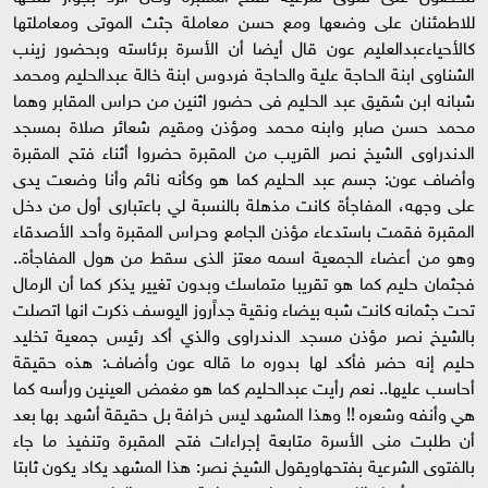
للاطمئنان على وضعها ومع حسن معاملة جثث الموتى ومعاملتها
كالأحياءعبدالعليم عون قال أيضا أن الأسرة برئاسته وبحضور زينب
الشناوى ابنة الحاجة علية والحاجة فردوس ابنة خالة عبدالحليم ومحمد
شبانه ابن شقيق عبد الحليم فى حضور اثنين من حراس المقابر وهما
محمد حسن صابر وابنه محمد ومؤذن ومقيم شعائر صلاة بمسجد
الدندراوى الشيخ نصر القريب من المقبرة حضروا أثناء فتح المقبرة
وأضاف عون: جسم عبد الحليم كما هو وكأنه نائم وأنا وضعت يدى
على وجهه، المفاجأة كانت مذهلة بالنسبة لي باعتبارى أول من دخل
المقبرة فقمت باستدعاء مؤذن الجامع وحراس المقبرة وأحد الأصدقاء
وهو من أعضاء الجمعية اسمه معتز الذى سقط من هول المفاجأة..
فجثمان حليم كما هو تقريبا متماسك وبدون تغيير يذكر كما أن الرمال
تحت جثمانه كانت شبه بيضاء ونقية جداًروز اليوسف ذكرت انها اتصلت
بالشيخ نصر مؤذن مسجد الدندراوى والذي أكد رئيس جمعية تخليد
حليم إنه حضر فأكد لها بدوره ما قاله عون وأضاف: هذه حقيقة
أحاسب عليها.. نعم رأيت عبدالحليم كما هو مغمض العينين ورأسه كما
هي وأنفه وشعره !! وهذا المشهد ليس خرافة بل حقيقة أشهد بها بعد
أن طلبت منى الأسرة متابعة إجراءات فتح المقبرة وتنفيذ ما جاء
بالفتوى الشرعية بفتحهاويقول الشيخ نصر: هذا المشهد يكاد يكون ثابتا