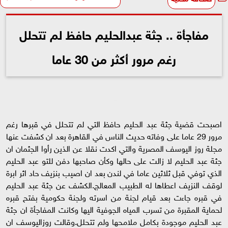
مفاجأة .. جثة عبدالحليم حافظ لم تتحلل
رغم مرور أكثر من 30 عاما
اصبحت قضية جثة عبد الحليم حافظ التي لم تتحلل في قبرها رغم
مرور 29 عاما على وفاته حديث الناس في القاهرة بعد ان كشفت عنها
مجلة روز اليوسف المصرية والتي اكدت نقلا عن الذين رأوا الجثمان ان
جثة عبد الحليم لا زالت على حالها وكأن صاحبها دفن للتو عبد الحليم
الذي توفي قبل ثلاثين عاما في لندن بعد ان اصيب بنزيف حاد اثر ابرة
لوقف النزيف اعطاها له الطبيب المعالج.الكشف عن جثة عبد الحليم
في قبره جاءت بعد قيام لجنة من اسرته ولجنة حكومية بفتح قبره
لحماية المقبرة من تسرب المياه الجوفية اليها وكانت المفاجأة ان جثة
عبد الحليم موجودة بكامل ملامحها ولم تتحلل.وقالت روزاليوسف ان