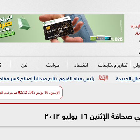
دارة 
ير
ولي
تقارير ومتابعات
اقتصاد
حوادث
فن
ث
رئيس مياه الفيوم يتابع ميدانياً إصلاح كسر مفاجئ بخط مياه رئيسي قط
الإثنين، 16 يوليو 2012
02:12 مـ
بتوقيت الق
ة الإثنين ١٦ يوليو ٢٠١٢