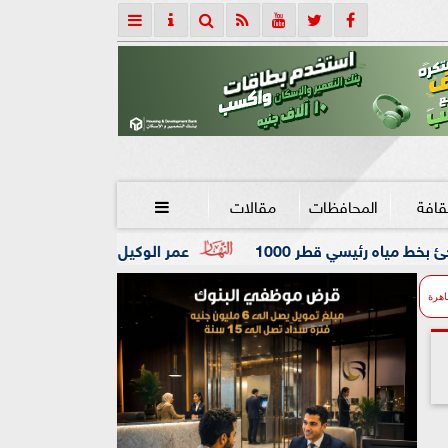
قافة
المحافظات
مقالات

ر 1000
عمر الوكيل ”بكار” مدربًا عامًا لفريق كرة اليد بناد
اهرة