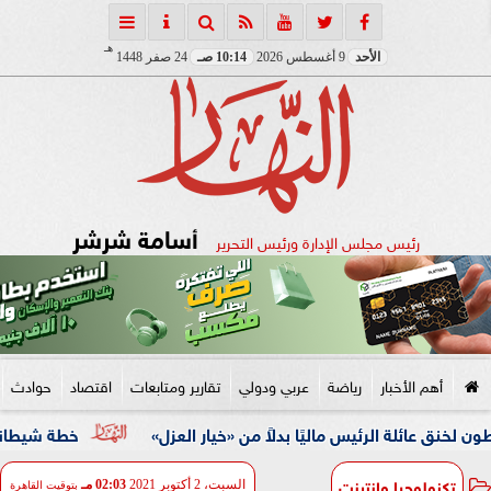
هـ
الأحد
9 أغسطس 2026
10:14 صـ
24 صفر 1448
أسامة شرشر
رئيس مجلس الإدارة ورئيس التحرير
أهم الأخبار
رياضة
عربي ودولي
تقارير ومتابعات
اقتصاد
حوادث
 الرئيس ماليًا بدلاً من «خيار العزل»
خطة شيطانية انتهت في قبضة الأمن.. ضبط 
تكنولوجيا وانترنت
السبت، 2 أكتوبر 2021
02:03 مـ
بتوقيت القاهرة