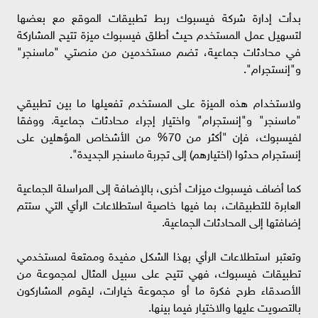
بدأت إدارة شركة فيسبوك ربط تطبيقات الموقع مع بعضها
لتسهيل عمل المستخدم حيث أطلق فيسبوك ميزة تتيح المشاركة
في محادثات جماعية، تضم مستخدمين من منصتي "ماسنجر"
و"إنستجرام".
ولاستخدام هذه الميزة على المستخدم تفعيلها ما بين تطبيقي
"ماسنجر" و"إنستجرام" واختيار إجراء محادثات جماعية. ووفقا
لفيسبوك، فإن "أكثر من 70% من الأشخاص المؤهلين على
إنستجرام حدثوا (اختيارهم) إلى تجربة ماسنجر الجديدة".
كما أضاف فيسبوك ميزات أخرى، بالإضافة إلى المراسلة الجماعية
العابرة للتطبيقات، بما فيها خاصية استطلاعات الرأي التي ستتم
إضافتها إلى المحادثات الجماعية.
وتعتبر استطلاعات الرأي بهذا الشكل مفيدة وممتعة لمستخدمي
تطبيقات فيسبوك، فهي تتيح على سبيل المثال لمجموعة من
الأصدقاء طرح فكرة ما أو مجموعة خيارات، ليقوم المشاركون
بالتصويت عليها والاختيار فيما بينها.