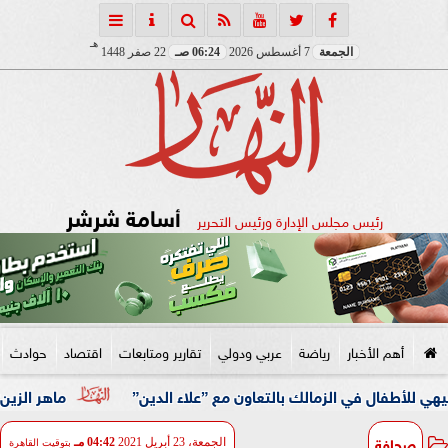
هـ
الجمعة
7 أغسطس 2026
06:24 صـ
22 صفر 1448
أسامة شرشر
رئيس مجلس الإدارة ورئيس التحرير
أهم الأخبار
رياضة
عربي ودولي
تقارير ومتابعات
اقتصاد
حوادث
 في الزمالك بالتعاون مع ”علاء الدين”
ماهر الزين: 25 حافلة تُعيد 1250 سودانيًا ضمن الفوج الـ41.. والالتزام بوثائق السفر عزز انسيابية العودة الطوعية
صحافة
الجمعة، 23 أبريل 2021
04:42 مـ
بتوقيت القاهرة