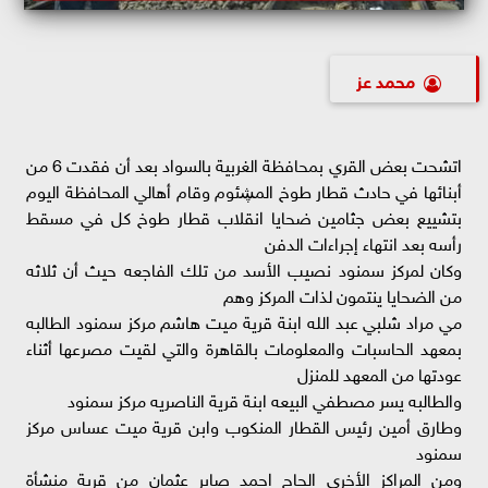
محمد عز
اتشحت بعض القري بمحافظة الغربية بالسواد بعد أن فقدت 6 من
أبنائها في حادث قطار طوخ المڜئوم وقام أهالي المحافظة اليوم
بتشييع بعض جثامين ضحايا انقلاب قطار طوخ كل في مسقط
رأسه بعد انتهاء إجراءات الدفن
وكان لمركز سمنود نصيب الأسد من تلك الفاجعه حيث أن ثلاثه
من الضحايا ينتمون لذات المركز وهم
مي مراد شلبي عبد الله ابنة قرية ميت هاشم مركز سمنود الطالبه
بمعهد الحاسبات والمعلومات بالقاهرة والتي لقيت مصرعها أثناء
عودتها من المعهد للمنزل
والطالبه يسر مصطفي البيعه ابنة قرية الناصريه مركز سمنود
وطارق أمين رئيس القطار المنكوب وابن قرية ميت عساس مركز
سمنود
ومن المراكز الأخري الحاج احمد صابر عثمان من قرية منشأة