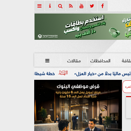
قافة
المحافظات
مقالات

يار العزل»
خطة شيطانية انتهت في قبضة الأمن.. ضبط 5 متهمين بسرقة 300 ألف جنيه من طبيب بيطري
اهرة