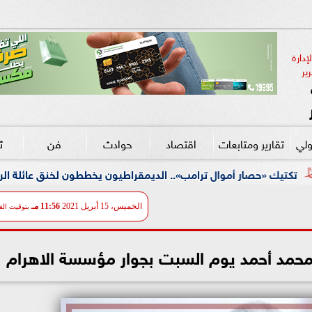
دارة 
ير
ولي
تقارير ومتابعات
اقتصاد
حوادث
فن
ث
ل ترامب».. الديمقراطيون يخططون لخنق عائلة الرئيس ماليًا بدلاً من «خ
الخميس، 15 أبريل 2021
11:56 مـ
بتوقيت الق
 محمد أحمد يوم السبت بجوار مؤسسة الاهرام