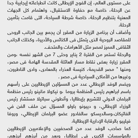
على مستوى العالم، إن الفوج الإيطالى كانت انطباعاته إيجابية جدا
عن الرحلة، خاصة مع حفاوة الاستقبال، واهتمام كل الجهات
المعنية بتنظيم الرحلة، خاصة شرطة السياحة، التى قامت بتأمين
الرحلة.
وأضاف أن برنامج الزيارة من المقرر أن يجمع بين الجانب الروحى
للمقاصد الروحية الذى يتمثل فى الكنائس والأديرة، وكذلك الجانب
الثقافى المميز لمصر مثل الأهرامات والمتحف.
والرحلة تستمر من الفترة 2 يناير وحتى 7 من الشهر نفسه ،ومن
المقرر زيارة بعض نقاط مسار العائلة المقدسة الهامة فى مصر،
ومنها " مصر القديمة، كنيسة العذراء بالمعادى، وادى الناطرون،
وغيرها من الأماكن السياحية فى مصر .
ويضم الوفد الإيطالي عدد من المسؤلين الإيطاليين على رأسهم
باسم ابراهيم رئيس المنظمة بروما ،و نيكولا مانينو رئيس منظمة
البرلمان الدولي للتشريع بإيطاليا، وأنطوني سباتيلا مستشار رئيس
الوزراء الإيطالي، و ديبونو باولو المسؤل عن ملف الفن في
الفاتيكان،وسالديسكو سالفادور عضو البرلمان الإيطالي، وروفا
فيليبو بالرقابة الإدارية الإيطالية.
كما صاحب الوفد عدد من الصحفيين والإعلاميين الإيطاليين
بالمؤسسات الكبرى في إيطاليا، ويعد من أبرزهم أبرزهم،