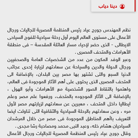
دينا دياب
نظم المهندس جورج عياد رئيس المنظمة المصرية للجاليات ورجال
الأعمال على مستوى العالم اليوم أول رحلة سياحية للفوج السياحى
الايطالى - الذى حضر لإحياء مسار العائلة المقدسة – فى منطقة
الأهرامات والمتحف المصرى .
وعبر الوفد المكون من عدد من الشخصيات العامة والصحفيين
ورجال الدولة والدين والسياحة عن سعادتهم لزيارة إحدى عجائب
الدنيا السبع والتى تشتهر بها مصر بين البلدان، بالإضافة الى
المتحف المصرى الذى يحتوى على أهم الأثار الموجودة فى العالم،
واهتموا بالتقاط الصور الشخصية مع الأهرامات وأبو الهول ،
بالإضافة الى الأثار الموجوده بالمتحف، ورفعوا علم مصر وعلم
ايطاليا داخل المتحف ، معبرين عن سعادتهم لزيارتهم مصر لأول
مره ، وعن سعادتهم بالرحلة السياحية والثقافية التى تناولت ايضا
التعريف باأهم المناطق الموجودة فى مصر من خلال المرشدان
السياحيان هشام خله، وعبد النبى محمد ومصاحبة رشا مجدى .
وقال جورج عياد رئيس المنظمة المصرية للجاليات ورجال الأعمال