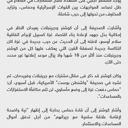
ظل تصاعد المواجهات بين القوات الإسرائيلية وحماس، وتزايد
المخاوف من تحولها إلى حرب شاملة.
وأشارت الصحيفة إلى أن كوشنر وجرينبلات يعيدان النظر في
إمكانية بذل جهود لإعادة بناء اقتصاد غزة كسبيل لإبرام اتفاقية
سلام أوسع، لافته إلى أن الحديث عن حرب جديدة في غزة كان
انتكاسة جديدة لصفقة القرن التي يعكف عليها كل من كوشنر
وجرينبلات منذ أكثر من 18 شهرا ولا يزال موعد إعلانها غير محدد
حتى الآن.
وكان كوشنر قد ذكر فى مقال مشترك مع جرينبلات وفريدمان، تم
نشره في صحيفة "واشنطن بوست" الأمريكية، قبل أسبوع، أن:
"حماس دفعت غزة إلى وضع مأساوي. لن تتم مكافأة الاستفزازات
بالمساعدات".
وأشار كوشنر إلى أن قادة حماس بحاجة إلى إظهار "نية واضحة
لإقامة علاقة سلمية مع جيرانهم" من أجل تدفق أموال
المساعدات والاستثمار.