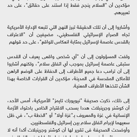
مؤكدين أن "السلام ينجح فقط إذا استند على حقائق"، على حد
تعبيرهم.
وأشاروا إلى أن تلك الحقيقة تبرز النهج التي تتبعه الإدارة الأمريكية
تجاه الصراع الإسرائيلي الفلسطيني، مضيفين أن "الاعتراف
بالقدس عاصمة لإسرائيل بمثابة انعكاس للواقع"، على حد قولهم
ولفت المسؤولون إلى أن "أي شخص واقعى يعرف أن القدس
ستبقى عاصمة إسرائيل بموجب أي اتفاق سلام"، ولكنهم أشاروا
إلى أن ترامب دعا جميع الأطراف إلى الحفاظ على الوضع الراهن
للأماكن المقدسة في المدينة، مؤكدين أن القرارات الخاصة بهذا
الشأن تتخذها الأطراف المعنية.
إلى ذلك، ذكرت صحيفة "نيويورك تايمز" الأمريكية، أمس الأحد،
أن كوشنر وجرينبلات هددا بسحب الاقتراح الخاص باحتواء الأزمة
الإنسانية في غزة والمعروف بـ"غزة أولا" أو "الخطة ب"، في ظل
سعيهما لإبرام اتفاق سلام بين إسرائيل والفلسطنيين.
وأوضحت الصحيفة فى تقرير لها أن كوشنر وجرينبلات أكدا أنه لا
يوجد مستثمر أجنبي على استعداد لضخ استثمارات في القطاع في