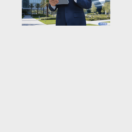
⇡
صحافة
البلشي: انتفاضة الصحفيين في واقعة “فتاة
الأوبر” دفاع عن أخلاقيات المهنة.. والنقابة...
بلاغ من نقابة الصحفيين للنائب العام ضد فتاة
واقعة الأوبر: “الحبس سنة...