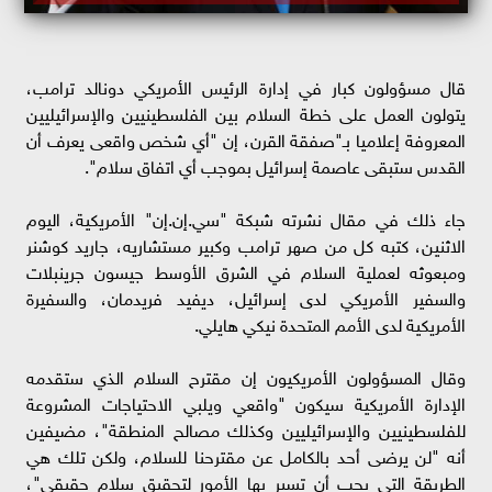
قال مسؤولون كبار في إدارة الرئيس الأمريكي دونالد ترامب،
يتولون العمل على خطة السلام بين الفلسطينيين والإسرائيليين
المعروفة إعلاميا بـ"صفقة القرن، إن "أي شخص واقعى يعرف أن
القدس ستبقى عاصمة إسرائيل بموجب أي اتفاق سلام".
جاء ذلك في مقال نشرته شبكة "سي.إن.إن" الأمريكية، اليوم
الاثنين، كتبه كل من صهر ترامب وكبير مستشاريه، جاريد كوشنر
ومبعوثه لعملية السلام في الشرق الأوسط جيسون جرينبلات
والسفير الأمريكي لدى إسرائيل، ديفيد فريدمان، والسفيرة
الأمريكية لدى الأمم المتحدة نيكي هايلي.
وقال المسؤولون الأمريكيون إن مقترح السلام الذي ستقدمه
الإدارة الأمريكية سيكون "واقعي ويلبي الاحتياجات المشروعة
للفلسطينيين والإسرائيليين وكذلك مصالح المنطقة"، مضيفين
أنه "لن يرضى أحد بالكامل عن مقترحنا للسلام، ولكن تلك هي
الطريقة التي يجب أن تسير بها الأمور لتحقيق سلام حقيقي"،