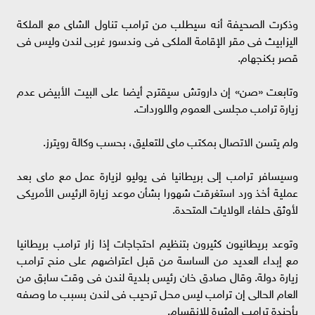
وذكرت الصحيفة أنه سيطلب من ترامب تناول الشاى مع الملكة
اليزابيث فى مقر الإقامة الملكى فى وندسور غربى لندن وليس فى
قصر بكنجهام.
وتابعت «صن» إن داروتش سيقترح أيضا على البيت الأبيض عدم
زيارة ترامب مجلسى العموم واللوردات.
ولم يتسن الاتصال بمكتب ماى للتعليق، بحسب وكالة رويترز.
وسيسافر ترامب إلى بريطانيا فى يوليو لزيارة عمل مع ماى بعد
عملية أخذ ورد استغرقت شهورا بشأن موعد زيارة الرئيس الأمريكى
لأوثق حلفاء الولايات المتحدة.
وتوعد بريطانيون كثيرون بتنظيم احتجاجات إذا زار ترامب بريطانيا
مع إبداء العديد من الساسة من قبل اعتراضهم على منح ترامب
زيارة دولة. وقال صادق خان رئيس بلدية لندن فى وقت سابق من
العام الحالى إن ترامب ليس محل ترحيب فى لندن بسبب ما وصفه
بأجندة ترامب المثيرة للانقسام.