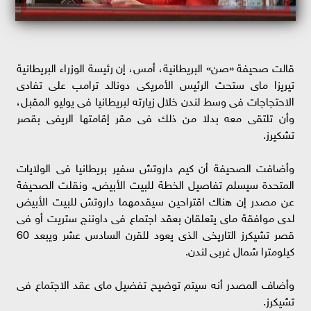
قالت صحيفة «صن» البريطانية، أمس، إن رئيسة الوزراء البريطانية
تيريزا ماى ستحث الرئيس الأمريكى دونالد ترامب على تفادى
الاحتجاجات فى وسط لندن خلال زيارته لبريطانيا فى يوليو المقبل،
وأن تلتقى معه بدلا من ذلك فى مقر إقامتها الريفى بقصر
تشكيرز.
وأضافت الصحيفة أن كيم داروتش سفير بريطانيا فى الولايات
المتحدة سيسلم تفاصيل الخطة للبيت الأبيض. ونقلت الصحيفة
عن مصدر إن هناك اقتراحين سيقدمهما داروتش للبيت الأبيض
لدى موافقة ماى يتعلقان بعقد اجتماع فى داوننج ستريت أو فى
قصر تشيكرز التاريخى الذى يعود للقرن السادس عشر ويبعد 60
كيلومترا شمال غربى لندن.
وأضاف المصدر أنه سيتم توضيح تفضيل ماى عقد الاجتماع فى
تشيكرز.