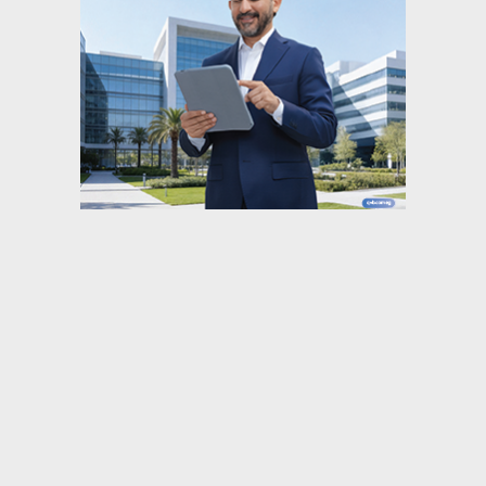
⇡
صحافة
البلشي: انتفاضة الصحفيين في واقعة “فتاة
الأوبر” دفاع عن أخلاقيات المهنة.. والنقابة...