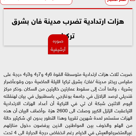
هزات ارتدادية تضرب مدينة فان بشرق
تركيا
صوره
أرشيفية
ضربت ثلاث هزات ارتدادية متوسطة القوة 6ر4 و7ر4 و3ر4 درجة على
مقياس ريختر مدينة /فان/ بشرق تركيا الليلة الماضية دون وقوعأضرار
بشرية ، وانما أدت إلى سقوط عمارتين خاليتين من السكان .وذكر مركز
قنديلي لرصد الزلازل في جامعة بوغازجي باسطنبول في بيان لهنقلته
اليوم الاثنين شبكة ان تي في التركية أن أعداد الهزات الارتدادية
التياعقبت الزلزل الكبير وصلت الى 2600 هزة ،وأضاف البيان أن هذه
الهزات ستستمر لمدة شهرين تقريبا وهذا التطور بدون اي شكيثير حالة
من الهلع والخوف بين المواطنين الذين يرفضون دخول منازلهم
غيرالمتضررةوالعيش في الخيام رغم انخفاض درجة الحرارة الى 4 تحت